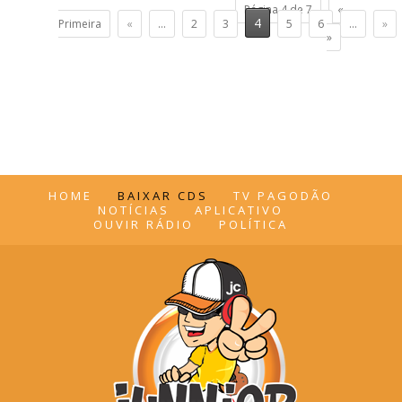
Página 4 de 7
«
4
Primeira
«
...
2
3
5
6
...
»
»
HOME
BAIXAR CDS
TV PAGODÃO
NOTÍCIAS
APLICATIVO
OUVIR RÁDIO
POLÍTICA