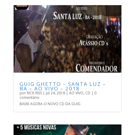
GUIG GHETTO – SANTA LUZ –
BA – AO VIVO – 2018
por
RICK REIS
|
jul 24, 2018
|
AO VIVO
,
CD
| 0
comentário
BAIXE AGORA O NOVO CD DA GUIG