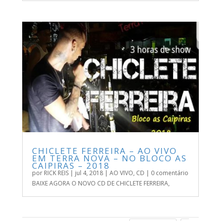
CHICLETE FERREIRA – AO VIVO
EM TERRA NOVA – NO BLOCO AS
CAIPIRAS – 2018
por
RICK REIS
|
jul 4, 2018
|
AO VIVO
,
CD
| 0 comentário
BAIXE AGORA O NOVO CD DE CHICLETE FERREIRA,