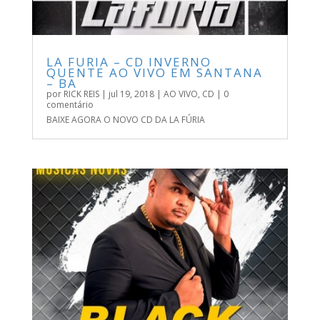
LA FURIA – CD INVERNO
QUENTE AO VIVO EM SANTANA
– BA
por
RICK REIS
|
jul 19, 2018
|
AO VIVO
,
CD
| 0
comentário
BAIXE AGORA O NOVO CD DA LA FÚRIA