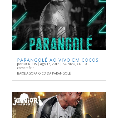
PARANGOLÉ AO VIVO EM COCOS
por
RICK REIS
|
ago 16, 2018
|
AO VIVO
,
CD
| 0
comentário
BAIXE AGORA O CD DA PARANGOLÉ