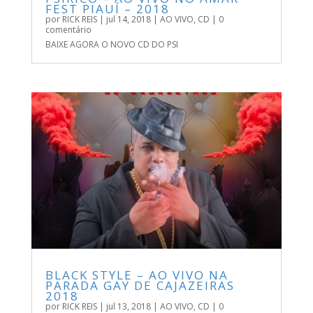
FEST PIAUÍ – 2018
por
RICK REIS
|
jul 14, 2018
|
AO VIVO
,
CD
| 0
comentário
BAIXE AGORA O NOVO CD DO PSI
BLACK STYLE – AO VIVO NA
PARADA GAY DE CAJAZEIRAS
2018
por
RICK REIS
|
jul 13, 2018
|
AO VIVO
,
CD
| 0