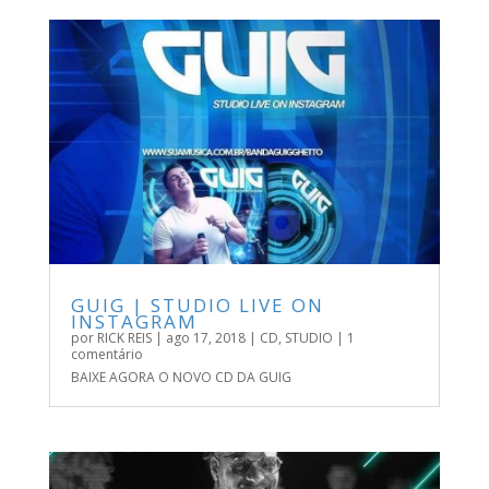
GUIG | STUDIO LIVE ON
INSTAGRAM
por
RICK REIS
|
ago 17, 2018
|
CD
,
STUDIO
| 1
comentário
BAIXE AGORA O NOVO CD DA GUIG