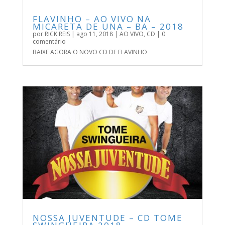
FLAVINHO – AO VIVO NA
MICARETA DE UNA – BA – 2018
por
RICK REIS
|
ago 11, 2018
|
AO VIVO
,
CD
| 0
comentário
BAIXE AGORA O NOVO CD DE FLAVINHO
NOSSA JUVENTUDE – CD TOME