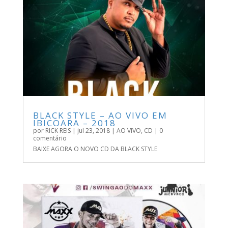
BLACK STYLE – AO VIVO EM
IBICOARA – 2018
por
RICK REIS
|
jul 23, 2018
|
AO VIVO
,
CD
| 0
comentário
BAIXE AGORA O NOVO CD DA BLACK STYLE