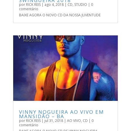
SWINGUEIRA 2018
por
RICK REIS
|
ago 4, 2018
|
CD
,
STUDIO
| 0
comentário
BAIXE AGORA O NOVO CD DA NOSSA JUVENTUDE
VINNY NOGUEIRA AO VIVO EM
MANSIDÃO – BA
por
RICK REIS
|
jul 31, 2018
|
AO VIVO
,
CD
| 0
comentário