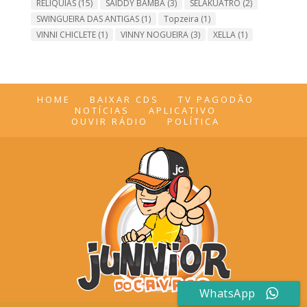
RELIQUIAS
(15)
SAIDDY BAMBA
(3)
SELAKUATRO
(2)
SWINGUEIRA DAS ANTIGAS
(1)
Topzeira
(1)
VINNI CHICLETE
(1)
VINNY NOGUEIRA
(3)
XELLA
(1)
HOME
BAIXAR CDS
TV PAGODÃO
NOTÍCIAS
APLICATIVO
OUVIR RÁDIO
POLÍTICA
WhatsApp