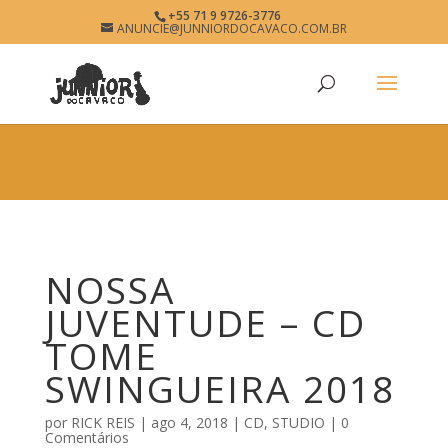
×
+55 71 9 9726-3776
NOSSA JUVENTUDE
ANUNCIE@JUNNIORDOCAVACO.COM.BR
View
×
www.junniordocavaco.com.br
Free - In Google Play
NOSSA
JUVENTUDE – CD
TOME
SWINGUEIRA 2018
por
RICK REIS
|
ago 4, 2018
|
CD
,
STUDIO
|
0
Comentários