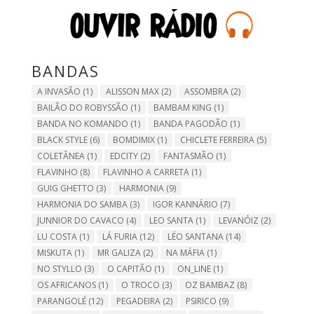
BANDAS
A INVASÃO
(1)
ALISSON MAX
(2)
ASSOMBRA
(2)
BAILÃO DO ROBYSSÃO
(1)
BAMBAM KING
(1)
BANDA NO KOMANDO
(1)
BANDA PAGODÃO
(1)
BLACK STYLE
(6)
BOMDIMIX
(1)
CHICLETE FERREIRA
(5)
COLETÂNEA
(1)
EDCITY
(2)
FANTASMÃO
(1)
FLAVINHO
(8)
FLAVINHO A CARRETA
(1)
GUIG GHETTO
(3)
HARMONIA
(9)
HARMONIA DO SAMBA
(3)
IGOR KANNÁRIO
(7)
JUNNIOR DO CAVACO
(4)
LEO SANTA
(1)
LEVANÓIZ
(2)
LU COSTA
(1)
LÁ FURIA
(12)
LÉO SANTANA
(14)
MISKUTA
(1)
MR GALIZA
(2)
NA MÁFIA
(1)
NO STYLLO
(3)
O CAPITÃO
(1)
ON_LINE
(1)
OS AFRICANOS
(1)
O TROCO
(3)
OZ BAMBAZ
(8)
PARANGOLÉ
(12)
PEGADEIRA
(2)
PSIRICO
(9)