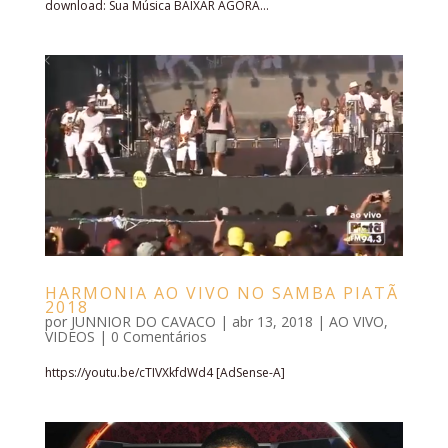
download: Sua Música BAIXAR AGORA...
HARMONIA AO VIVO NO SAMBA PIATÃ
2018
por
JUNNIOR DO CAVACO
|
abr 13, 2018
|
AO VIVO
,
VIDEOS
|
0 Comentários
https://youtu.be/cTIVXkfdWd4 [AdSense-A]