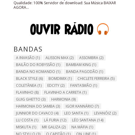
Qualidade: 100% Servidor de download: Sua Música BAIXAR
AGORA...
BANDAS
A INVASÃO
(1)
ALISSON MAX
(2)
ASSOMBRA
(2)
BAILÃO DO ROBYSSÃO
(1)
BAMBAM KING
(1)
BANDA NO KOMANDO
(1)
BANDA PAGODÃO
(1)
BLACK STYLE
(6)
BOMDIMIX
(1)
CHICLETE FERREIRA
(5)
COLETÂNEA
(1)
EDCITY
(2)
FANTASMÃO
(1)
FLAVINHO
(8)
FLAVINHO A CARRETA
(1)
GUIG GHETTO
(3)
HARMONIA
(9)
HARMONIA DO SAMBA
(3)
IGOR KANNÁRIO
(7)
JUNNIOR DO CAVACO
(4)
LEO SANTA
(1)
LEVANÓIZ
(2)
LU COSTA
(1)
LÁ FURIA
(12)
LÉO SANTANA
(14)
MISKUTA
(1)
MR GALIZA
(2)
NA MÁFIA
(1)
NO STYLLO
(3)
O CAPITÃO
(1)
ON_LINE
(1)