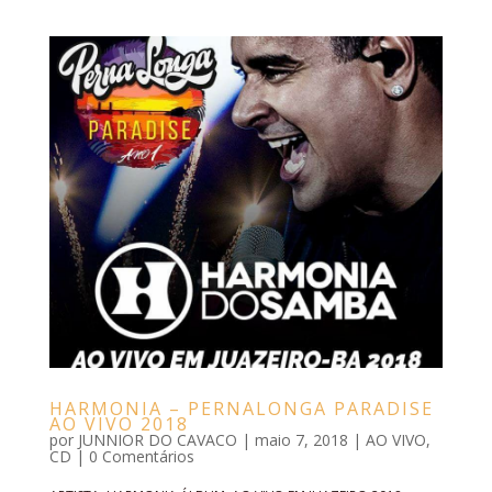
HARMONIA – PERNALONGA PARADISE
AO VIVO 2018
por
JUNNIOR DO CAVACO
|
maio 7, 2018
|
AO VIVO
,
CD
|
0 Comentários