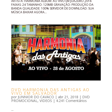
ARTISTA: HARMONIA ÁLBUM: AO VIVO EM JUAZEIRO 2018
FAIXAS: 24 TAMANHO: 129MB GRAVAÇÃO: PRODUÇÃO DA
BANDA QUALIDADE: 100% SERVIDOR DE DOWNLOAD: SUA
MÚSICA BAIXAR AGORA...
DVD HARMONIA DAS ANTIGAS AO
VIVO EM SALVADOR
por
JUNNIOR DO CAVACO
|
abr 21, 2018
|
DVD
PROMOCIONAL
,
VIDEOS
|
4.241 Comentários
...