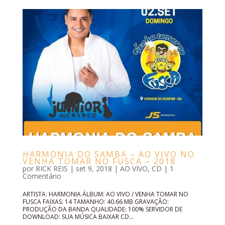
HARMONIA DO SAMBA – AO VIVO NO
VENHA TOMAR NO FUSCA – 2018
por
RICK REIS
|
set 9, 2018
|
AO VIVO
,
CD
|
1
Comentário
ARTISTA: HARMONIA ÁLBUM: AO VIVO / VENHA TOMAR NO
FUSCA FAIXAS: 14 TAMANHO: 40.66 MB GRAVAÇÃO:
PRODUÇÃO DA BANDA QUALIDADE: 100% SERVIDOR DE
DOWNLOAD: SUA MÚSICA BAIXAR CD...