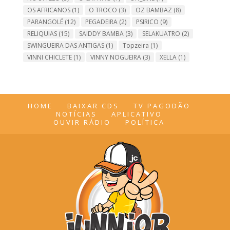
OS AFRICANOS
(1)
O TROCO
(3)
OZ BAMBAZ
(8)
PARANGOLÉ
(12)
PEGADEIRA
(2)
PSIRICO
(9)
RELIQUIAS
(15)
SAIDDY BAMBA
(3)
SELAKUATRO
(2)
SWINGUEIRA DAS ANTIGAS
(1)
Topzeira
(1)
VINNI CHICLETE
(1)
VINNY NOGUEIRA
(3)
XELLA
(1)
HOME
BAIXAR CDS
TV PAGODÃO
NOTÍCIAS
APLICATIVO
OUVIR RÁDIO
POLÍTICA