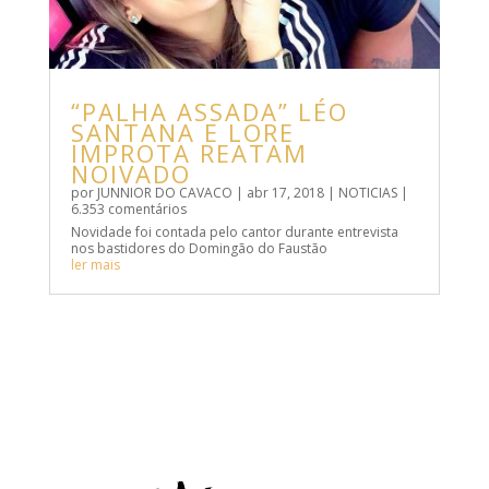
“PALHA ASSADA” LÉO
SANTANA E LORE
IMPROTA REATAM
NOIVADO
por
JUNNIOR DO CAVACO
|
abr 17, 2018
|
NOTICIAS
|
6.353 comentários
Novidade foi contada pelo cantor durante entrevista
nos bastidores do Domingão do Faustão
ler mais