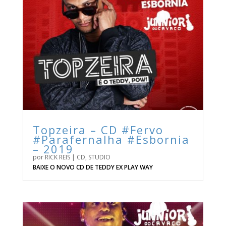
Topzeira – CD #Fervo
#Parafernalha #Esbornia
– 2019
por
RICK REIS
|
CD
,
STUDIO
BAIXE O NOVO CD DE TEDDY EX PLAY WAY