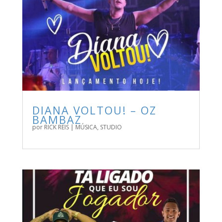
DIANA VOLTOU! – OZ
BAMBAZ
por
RICK REIS
|
MÚSICA
,
STUDIO
BAIXE AGORA A NOVA MÚSICA DO OZ BAMBAZ