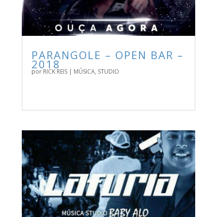
PARANGOLE – OPEN BAR –
2018
por
RICK REIS
|
MÚSICA
,
STUDIO
ARTISTA: PARANGOLÉ ÁLBUM: MÚSICA OPEN BAR
FAIXAS: 01 TAMANHO: 03.78 GRAVAÇÃO: PRODUÇÃO
DA BANDA QUALIDADE: 100% SERVIDOR DE
DOWNLOAD: SUA...