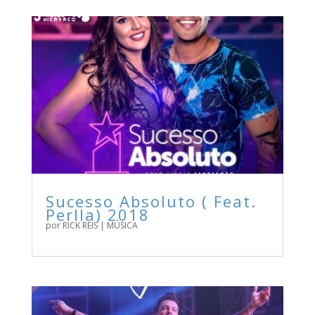
Sucesso Absoluto ( Feat.
Perlla) 2018
por
RICK REIS
|
MÚSICA
BAIXE O NOVO SINGLE DA BANDA FANTASMÃO