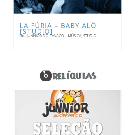
LA FÚRIA – BABY ALÔ
[STUDIO]
por
JUNNIOR DO CAVACO
|
MÚSICA
,
STUDIO
BAIXE AQUI AS MELHORES MÚSICAS