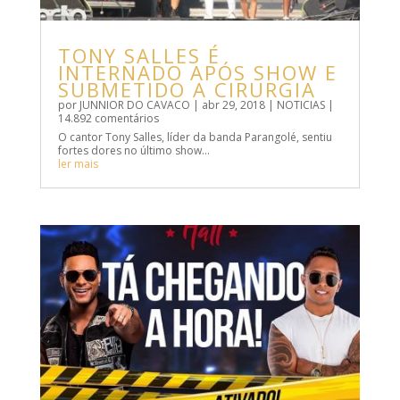
TONY SALLES É
INTERNADO APÓS SHOW E
SUBMETIDO A CIRURGIA
por
JUNNIOR DO CAVACO
|
abr 29, 2018
|
NOTICIAS
|
14.892 comentários
O cantor Tony Salles, líder da banda Parangolé, sentiu
fortes dores no último show…
ler mais