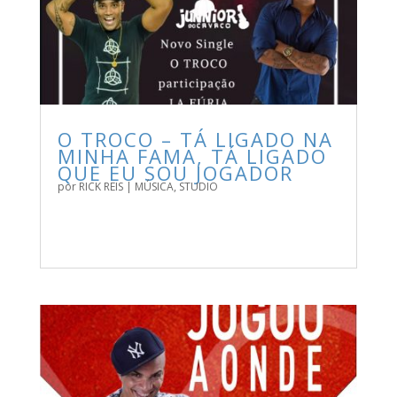
O TROCO – TÁ LIGADO NA
MINHA FAMA, TÁ LIGADO
QUE EU SOU JOGADOR
por
RICK REIS
|
MÚSICA
,
STUDIO
ARTISTA: O TROCO ÁLBUM: TÁ LIGADO NA MINHA
FAMA, TÁ LIGADO QUE EU SOU JOGADOR / STUDIO
FAIXAS: 01 TAMANHO: 2.27 MB GRAVAÇÃO: PRODUÇÃO
DA BANDA QUALIDADE: 100% SERVIDOR DE
DOWNLOAD: SUA...