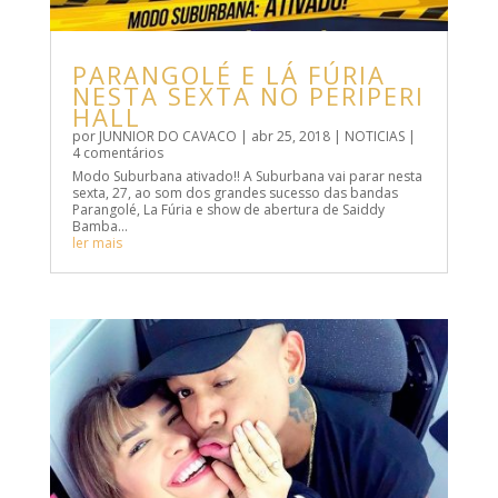
PARANGOLÉ E LÁ FÚRIA
NESTA SEXTA NO PERIPERI
HALL
por
JUNNIOR DO CAVACO
|
abr 25, 2018
|
NOTICIAS
|
4 comentários
Modo Suburbana ativado!! A Suburbana vai parar nesta
sexta, 27, ao som dos grandes sucesso das bandas
Parangolé, La Fúria e show de abertura de Saiddy
Bamba…
ler mais