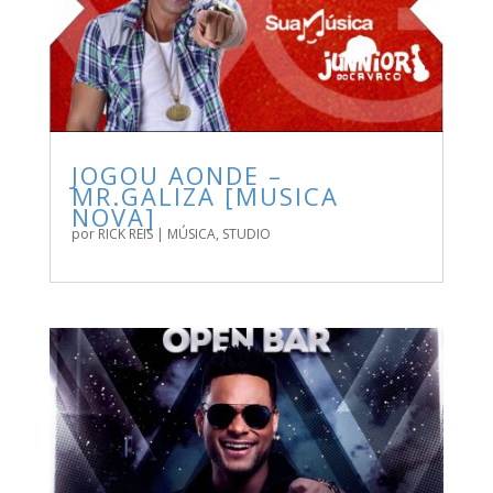
JOGOU AONDE –
MR.GALIZA [MUSICA
NOVA]
por
RICK REIS
|
MÚSICA
,
STUDIO
BAIXE AGORA A NOVA MÚSICA DE MR.GALIZA