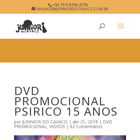
×
+55 71 9 9726-3776
DVD PROMOCIONAL PSIRICO
ANUNCIE@JUNNIORDOCAVACO.COM.BR
View
×
15 ANOS • JUNNIOR DO
Free - In Google Play
CAVACO • O SITE DO
PAGODÃO
www.junniordocavaco.com.br
DVD
PROMOCIONAL
PSIRICO 15 ANOS
por
JUNNIOR DO CAVACO
|
abr 21, 2018
|
DVD
PROMOCIONAL
,
VIDEOS
|
62 Comentários