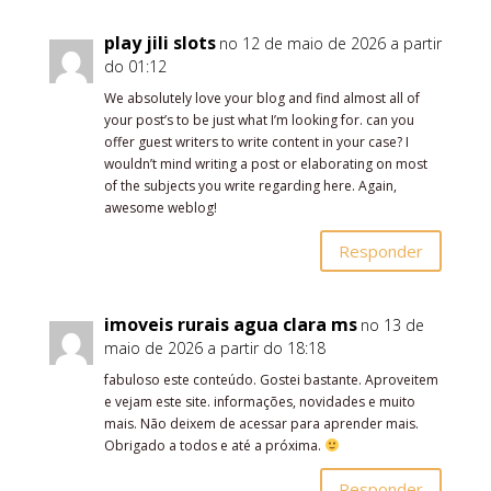
play jili slots
no 12 de maio de 2026 a partir
do 01:12
We absolutely love your blog and find almost all of
your post’s to be just what I’m looking for. can you
offer guest writers to write content in your case? I
wouldn’t mind writing a post or elaborating on most
of the subjects you write regarding here. Again,
awesome weblog!
Responder
imoveis rurais agua clara ms
no 13 de
maio de 2026 a partir do 18:18
fabuloso este conteúdo. Gostei bastante. Aproveitem
e vejam este site. informações, novidades e muito
mais. Não deixem de acessar para aprender mais.
Obrigado a todos e até a próxima.
Responder