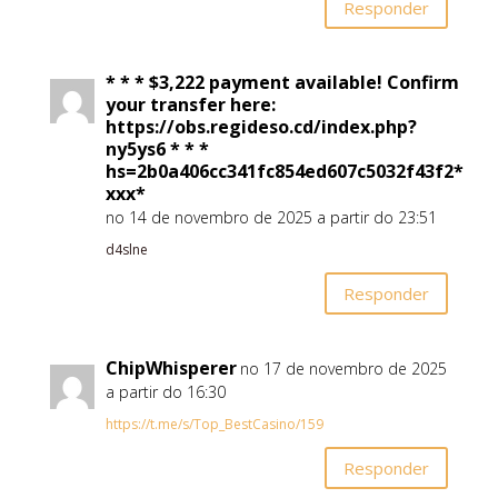
Responder
* * * $3,222 payment available! Confirm
your transfer here:
https://obs.regideso.cd/index.php?
ny5ys6 * * *
hs=2b0a406cc341fc854ed607c5032f43f2*
ххх*
no 14 de novembro de 2025 a partir do 23:51
d4slne
Responder
ChipWhisperer
no 17 de novembro de 2025
a partir do 16:30
https://t.me/s/Top_BestCasino/159
Responder