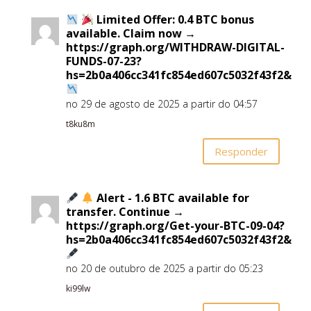
Limited Offer: 0.4 BTC bonus
available. Claim now →
https://graph.org/WITHDRAW-DIGITAL-
FUNDS-07-23?
hs=2b0a406cc341fc854ed607c5032f43f2&
no 29 de agosto de 2025 a partir do 04:57
t8ku8m
Responder
Alert - 1.6 BTC available for
transfer. Continue →
https://graph.org/Get-your-BTC-09-04?
hs=2b0a406cc341fc854ed607c5032f43f2&
no 20 de outubro de 2025 a partir do 05:23
ki99lw