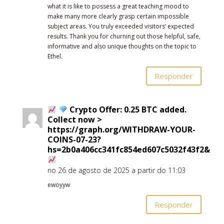
what it is like to possess a great teaching mood to
make many more clearly grasp certain impossible
subject areas. You truly exceeded visitors’ expected
results. Thank you for churning out those helpful, safe,
informative and also unique thoughts on the topic to
Ethel.
Responder
Crypto Offer: 0.25 BTC added.
Collect now >
https://graph.org/WITHDRAW-YOUR-
COINS-07-23?
hs=2b0a406cc341fc854ed607c5032f43f2&
no 26 de agosto de 2025 a partir do 11:03
ewoyyw
Responder