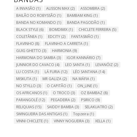
A INVASÃO
(1)
ALISSON MAX
(2)
ASSOMBRA
(2)
BAILÃO DO ROBYSSÃO
(1)
BAMBAM KING
(1)
BANDA NO KOMANDO
(1)
BANDA PAGODÃO
(1)
BLACK STYLE
(6)
BOMDIMIX
(1)
CHICLETE FERREIRA
(5)
COLETÂNEA
(1)
EDCITY
(2)
FANTASMÃO
(1)
FLAVINHO
(8)
FLAVINHO A CARRETA
(1)
GUIG GHETTO
(3)
HARMONIA
(9)
HARMONIA DO SAMBA
(3)
IGOR KANNÁRIO
(7)
JUNNIOR DO CAVACO
(4)
LEO SANTA
(1)
LEVANÓIZ
(2)
LU COSTA
(1)
LÁ FURIA
(12)
LÉO SANTANA
(14)
MISKUTA
(1)
MR GALIZA
(2)
NA MÁFIA
(1)
NO STYLLO
(3)
O CAPITÃO
(1)
ON_LINE
(1)
OS AFRICANOS
(1)
O TROCO
(3)
OZ BAMBAZ
(8)
PARANGOLÉ
(12)
PEGADEIRA
(2)
PSIRICO
(9)
RELIQUIAS
(15)
SAIDDY BAMBA
(3)
SELAKUATRO
(2)
SWINGUEIRA DAS ANTIGAS
(1)
Topzeira
(1)
VINNI CHICLETE
(1)
VINNY NOGUEIRA
(3)
XELLA
(1)