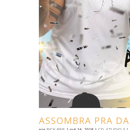
ASSOMBRA PRA D
por
RICK REIS
|
out 16, 2018
|
CD
,
STUDIO
|
1