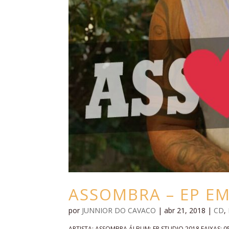
ASSOMBRA – EP EM
por
JUNNIOR DO CAVACO
|
abr 21, 2018
|
CD
,
ARTISTA: ASSOMBRA ÁLBUM: EP STUDIO 2018 FAIXAS