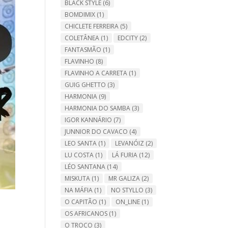
BLACK STYLE
(6)
BOMDIMIX
(1)
CHICLETE FERREIRA
(5)
COLETÂNEA
(1)
EDCITY
(2)
FANTASMÃO
(1)
FLAVINHO
(8)
FLAVINHO A CARRETA
(1)
GUIG GHETTO
(3)
HARMONIA
(9)
HARMONIA DO SAMBA
(3)
IGOR KANNÁRIO
(7)
JUNNIOR DO CAVACO
(4)
LEO SANTA
(1)
LEVANÓIZ
(2)
LU COSTA
(1)
LÁ FURIA
(12)
LÉO SANTANA
(14)
MISKUTA
(1)
MR GALIZA
(2)
NA MÁFIA
(1)
NO STYLLO
(3)
O CAPITÃO
(1)
ON_LINE
(1)
OS AFRICANOS
(1)
O TROCO
(3)