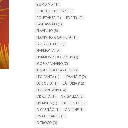
BOMDIMIX
(1)
CHICLETE FERREIRA
(5)
COLETÂNEA
(1)
EDCITY
(2)
FANTASMÃO
(1)
FLAVINHO
(8)
FLAVINHO A CARRETA
(1)
GUIG GHETTO
(3)
HARMONIA
(9)
HARMONIA DO SAMBA
(3)
IGOR KANNÁRIO
(7)
JUNNIOR DO CAVACO
(4)
LEO SANTA
(1)
LEVANÓIZ
(2)
LU COSTA
(1)
LÁ FURIA
(12)
LÉO SANTANA
(14)
MISKUTA
(1)
MR GALIZA
(2)
NA MÁFIA
(1)
NO STYLLO
(3)
O CAPITÃO
(1)
ON_LINE
(1)
OS AFRICANOS
(1)
O TROCO
(3)