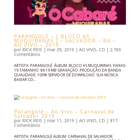
PARANGOLE – [ BLOCO AS
MUQUIRANAS ] – SALVADOR – BA –
AO VIVO – 2019
por
RICK REIS
|
mar 29, 2019
|
AO VIVO
,
CD
|
2.769
Comentários
ARTISTA: PARANGOLÉ ÁLBUM: BLOCO AS MUQUIRINAS FAIXAS:
19 TAMANHO: 89.19 MB GRAVAÇÃO: PRODUÇÃO DA BANDA
QUALIDADE: 100% SERVIDOR DE DOWNLOAD: SUA MÚSICA
BAIXAR CD...
Parangolé – Ao Vivo – Carnaval de
Salvador 2019
por
RICK REIS
|
mar 11, 2019
|
AO VIVO
,
CD
|
817
Comentários
ARTISTA: PARANGOLÉ ÁLBUM: CARNAVAL DE SALVADOR