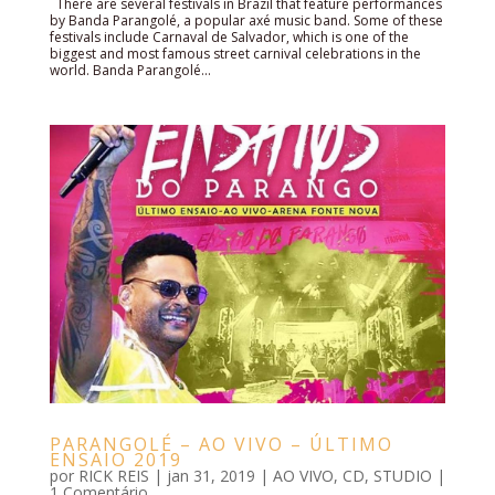
There are several festivals in Brazil that feature performances
by Banda Parangolé, a popular axé music band. Some of these
festivals include Carnaval de Salvador, which is one of the
biggest and most famous street carnival celebrations in the
world. Banda Parangolé...
PARANGOLÉ – AO VIVO – ÚLTIMO
ENSAIO 2019
por
RICK REIS
|
jan 31, 2019
|
AO VIVO
,
CD
,
STUDIO
|
1 Comentário