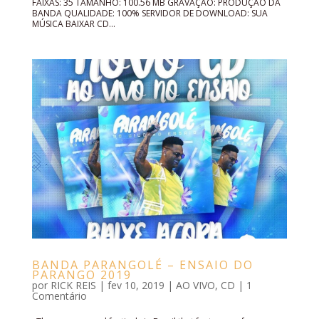
FAIXAS: 35 TAMANHO: 100.56 MB GRAVAÇÃO: PRODUÇÃO DA
BANDA QUALIDADE: 100% SERVIDOR DE DOWNLOAD: SUA
MÚSICA BAIXAR CD...
BANDA PARANGOLÉ – ENSAIO DO
PARANGO 2019
por
RICK REIS
|
fev 10, 2019
|
AO VIVO
,
CD
|
1
Comentário