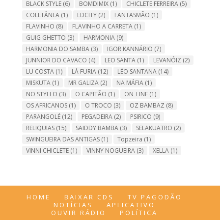
BLACK STYLE
(6)
BOMDIMIX
(1)
CHICLETE FERREIRA
(5)
COLETÂNEA
(1)
EDCITY
(2)
FANTASMÃO
(1)
FLAVINHO
(8)
FLAVINHO A CARRETA
(1)
GUIG GHETTO
(3)
HARMONIA
(9)
HARMONIA DO SAMBA
(3)
IGOR KANNÁRIO
(7)
JUNNIOR DO CAVACO
(4)
LEO SANTA
(1)
LEVANÓIZ
(2)
LU COSTA
(1)
LÁ FURIA
(12)
LÉO SANTANA
(14)
MISKUTA
(1)
MR GALIZA
(2)
NA MÁFIA
(1)
NO STYLLO
(3)
O CAPITÃO
(1)
ON_LINE
(1)
OS AFRICANOS
(1)
O TROCO
(3)
OZ BAMBAZ
(8)
PARANGOLÉ
(12)
PEGADEIRA
(2)
PSIRICO
(9)
RELIQUIAS
(15)
SAIDDY BAMBA
(3)
SELAKUATRO
(2)
SWINGUEIRA DAS ANTIGAS
(1)
Topzeira
(1)
VINNI CHICLETE
(1)
VINNY NOGUEIRA
(3)
XELLA
(1)
HOME
BAIXAR CDS
TV PAGODÃO
NOTÍCIAS
APLICATIVO
OUVIR RÁDIO
POLÍTICA