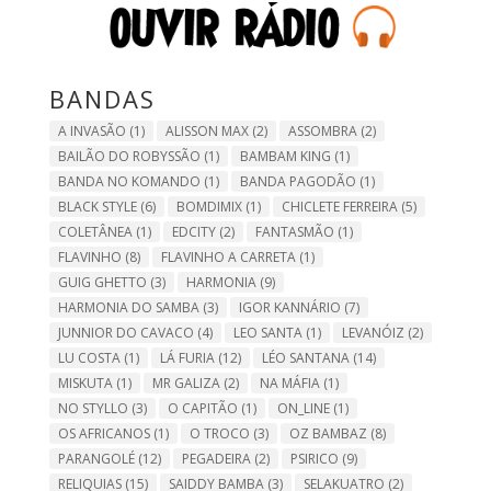
BANDAS
A INVASÃO
(1)
ALISSON MAX
(2)
ASSOMBRA
(2)
BAILÃO DO ROBYSSÃO
(1)
BAMBAM KING
(1)
BANDA NO KOMANDO
(1)
BANDA PAGODÃO
(1)
BLACK STYLE
(6)
BOMDIMIX
(1)
CHICLETE FERREIRA
(5)
COLETÂNEA
(1)
EDCITY
(2)
FANTASMÃO
(1)
FLAVINHO
(8)
FLAVINHO A CARRETA
(1)
GUIG GHETTO
(3)
HARMONIA
(9)
HARMONIA DO SAMBA
(3)
IGOR KANNÁRIO
(7)
JUNNIOR DO CAVACO
(4)
LEO SANTA
(1)
LEVANÓIZ
(2)
LU COSTA
(1)
LÁ FURIA
(12)
LÉO SANTANA
(14)
MISKUTA
(1)
MR GALIZA
(2)
NA MÁFIA
(1)
NO STYLLO
(3)
O CAPITÃO
(1)
ON_LINE
(1)
OS AFRICANOS
(1)
O TROCO
(3)
OZ BAMBAZ
(8)
PARANGOLÉ
(12)
PEGADEIRA
(2)
PSIRICO
(9)
RELIQUIAS
(15)
SAIDDY BAMBA
(3)
SELAKUATRO
(2)