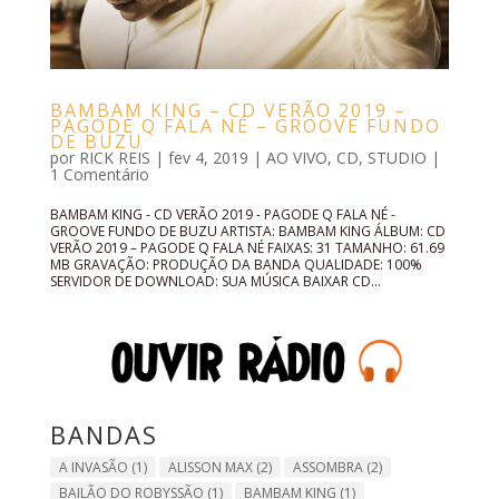
BAMBAM KING – CD VERÃO 2019 –
PAGODE Q FALA NÉ – GROOVE FUNDO
DE BUZU
por
RICK REIS
|
fev 4, 2019
|
AO VIVO
,
CD
,
STUDIO
|
1 Comentário
BAMBAM KING - CD VERÃO 2019 - PAGODE Q FALA NÉ -
GROOVE FUNDO DE BUZU ARTISTA: BAMBAM KING ÁLBUM: CD
VERÃO 2019 – PAGODE Q FALA NÉ FAIXAS: 31 TAMANHO: 61.69
MB GRAVAÇÃO: PRODUÇÃO DA BANDA QUALIDADE: 100%
SERVIDOR DE DOWNLOAD: SUA MÚSICA BAIXAR CD...
BANDAS
A INVASÃO
(1)
ALISSON MAX
(2)
ASSOMBRA
(2)
BAILÃO DO ROBYSSÃO
(1)
BAMBAM KING
(1)