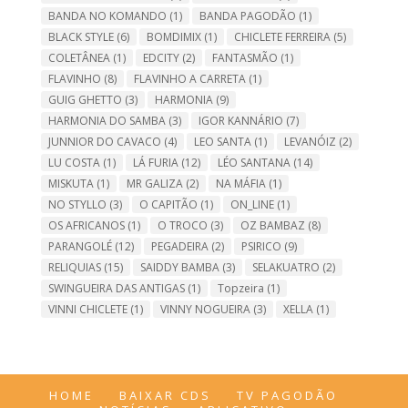
BANDA NO KOMANDO
(1)
BANDA PAGODÃO
(1)
BLACK STYLE
(6)
BOMDIMIX
(1)
CHICLETE FERREIRA
(5)
COLETÂNEA
(1)
EDCITY
(2)
FANTASMÃO
(1)
FLAVINHO
(8)
FLAVINHO A CARRETA
(1)
GUIG GHETTO
(3)
HARMONIA
(9)
HARMONIA DO SAMBA
(3)
IGOR KANNÁRIO
(7)
JUNNIOR DO CAVACO
(4)
LEO SANTA
(1)
LEVANÓIZ
(2)
LU COSTA
(1)
LÁ FURIA
(12)
LÉO SANTANA
(14)
MISKUTA
(1)
MR GALIZA
(2)
NA MÁFIA
(1)
NO STYLLO
(3)
O CAPITÃO
(1)
ON_LINE
(1)
OS AFRICANOS
(1)
O TROCO
(3)
OZ BAMBAZ
(8)
PARANGOLÉ
(12)
PEGADEIRA
(2)
PSIRICO
(9)
RELIQUIAS
(15)
SAIDDY BAMBA
(3)
SELAKUATRO
(2)
SWINGUEIRA DAS ANTIGAS
(1)
Topzeira
(1)
VINNI CHICLETE
(1)
VINNY NOGUEIRA
(3)
XELLA
(1)
HOME
BAIXAR CDS
TV PAGODÃO