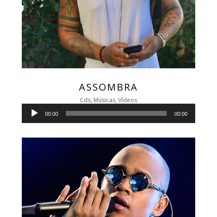
ASSOMBRA
Cds, Músicas, Vídeos
Tocador
de
00:00
00:00
áudio