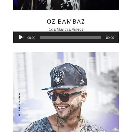
OZ BAMBAZ
Cds, Músicas, Vídeos
Tocador
de
00:00
00:00
áudio