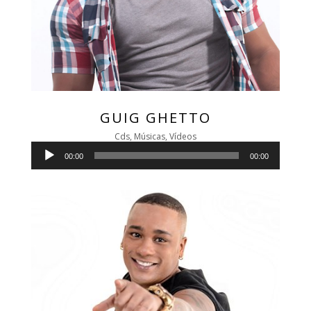
GUIG GHETTO
Cds, Músicas, Vídeos
Tocador
de
00:00
00:00
áudio