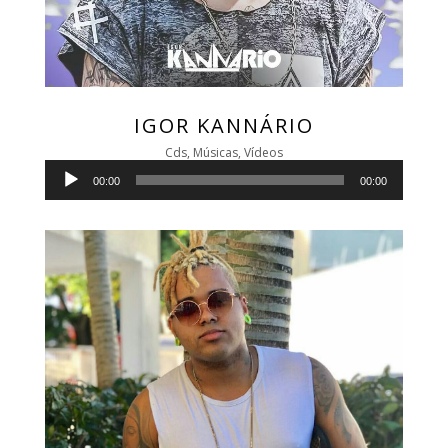
IGOR KANNÁRIO
Cds, Músicas, Vídeos
Tocador
de
00:00
00:00
áudio