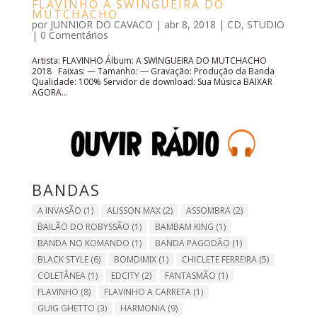
FLAVINHO A SWINGUEIRA DO
MUTCHACHO
por
JUNNIOR DO CAVACO
|
abr 8, 2018
|
CD
,
STUDIO
|
0 Comentários
Artista: FLAVINHO Álbum: A SWINGUEIRA DO MUTCHACHO
2018 Faixas: — Tamanho: — Gravação: Produção da Banda
Qualidade: 100% Servidor de download: Sua Música BAIXAR
AGORA...
BANDAS
A INVASÃO
(1)
ALISSON MAX
(2)
ASSOMBRA
(2)
BAILÃO DO ROBYSSÃO
(1)
BAMBAM KING
(1)
BANDA NO KOMANDO
(1)
BANDA PAGODÃO
(1)
BLACK STYLE
(6)
BOMDIMIX
(1)
CHICLETE FERREIRA
(5)
COLETÂNEA
(1)
EDCITY
(2)
FANTASMÃO
(1)
FLAVINHO
(8)
FLAVINHO A CARRETA
(1)
GUIG GHETTO
(3)
HARMONIA
(9)