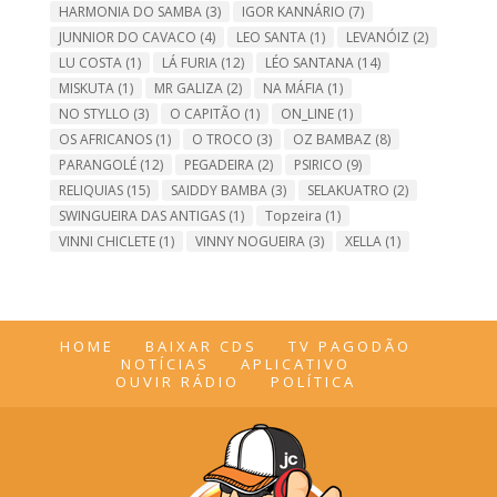
HARMONIA DO SAMBA
(3)
IGOR KANNÁRIO
(7)
JUNNIOR DO CAVACO
(4)
LEO SANTA
(1)
LEVANÓIZ
(2)
LU COSTA
(1)
LÁ FURIA
(12)
LÉO SANTANA
(14)
MISKUTA
(1)
MR GALIZA
(2)
NA MÁFIA
(1)
NO STYLLO
(3)
O CAPITÃO
(1)
ON_LINE
(1)
OS AFRICANOS
(1)
O TROCO
(3)
OZ BAMBAZ
(8)
PARANGOLÉ
(12)
PEGADEIRA
(2)
PSIRICO
(9)
RELIQUIAS
(15)
SAIDDY BAMBA
(3)
SELAKUATRO
(2)
SWINGUEIRA DAS ANTIGAS
(1)
Topzeira
(1)
VINNI CHICLETE
(1)
VINNY NOGUEIRA
(3)
XELLA
(1)
HOME
BAIXAR CDS
TV PAGODÃO
NOTÍCIAS
APLICATIVO
OUVIR RÁDIO
POLÍTICA