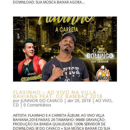
DOWNLOAD: SUA MÚSICA BAIXAR AGORA...
FLAVINHO – AO VIVO NA VILLA
BAHIANA FEAT. OZ BAMBAZ 2018
por
JUNNIOR DO CAVACO
|
abr 29, 2018
|
AO VIVO
,
CD
|
0 Comentários
ARTISTA: FLAVINHO E A CARRETA ÁLBUM: AO VIVO VILLA
BAHIANA 2018 FAIXAS: 26 TAMANHO: 96MB GRAVAÇÃO:
PRODUÇÃO DA BANDA QUALIDADE: 100% SERVIDOR DE
DOWNLOAD: JR DO CAVACO + SUA MÚSICA BAIXAR CD SUA