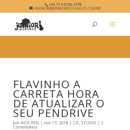
×
+55 71 9 9726-3776
FLAVINHO A CARRETA HORA
ANUNCIE@JUNNIORDOCAVACO.COM.BR
View
×
DE ATUALIZAR O SEU
Free - In Google Play
PENDRIVE • JUNNIOR DO
CAVACO • O SITE DO
PAGODÃO
www.junniordocavaco.com.br
FLAVINHO A
CARRETA HORA
DE ATUALIZAR O
SEU PENDRIVE
por
RICK REIS
|
nov 17, 2018
|
CD
,
STUDIO
|
2
Comentários