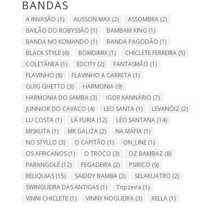
BANDAS
A INVASÃO
(1)
ALISSON MAX
(2)
ASSOMBRA
(2)
BAILÃO DO ROBYSSÃO
(1)
BAMBAM KING
(1)
BANDA NO KOMANDO
(1)
BANDA PAGODÃO
(1)
BLACK STYLE
(6)
BOMDIMIX
(1)
CHICLETE FERREIRA
(5)
COLETÂNEA
(1)
EDCITY
(2)
FANTASMÃO
(1)
FLAVINHO
(8)
FLAVINHO A CARRETA
(1)
GUIG GHETTO
(3)
HARMONIA
(9)
HARMONIA DO SAMBA
(3)
IGOR KANNÁRIO
(7)
JUNNIOR DO CAVACO
(4)
LEO SANTA
(1)
LEVANÓIZ
(2)
LU COSTA
(1)
LÁ FURIA
(12)
LÉO SANTANA
(14)
MISKUTA
(1)
MR GALIZA
(2)
NA MÁFIA
(1)
NO STYLLO
(3)
O CAPITÃO
(1)
ON_LINE
(1)
OS AFRICANOS
(1)
O TROCO
(3)
OZ BAMBAZ
(8)
PARANGOLÉ
(12)
PEGADEIRA
(2)
PSIRICO
(9)
RELIQUIAS
(15)
SAIDDY BAMBA
(3)
SELAKUATRO
(2)
SWINGUEIRA DAS ANTIGAS
(1)
Topzeira
(1)
VINNI CHICLETE
(1)
VINNY NOGUEIRA
(3)
XELLA
(1)