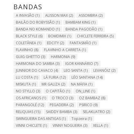
BANDAS
A INVASÃO
(1)
ALISSON MAX
(2)
ASSOMBRA
(2)
BAILÃO DO ROBYSSÃO
(1)
BAMBAM KING
(1)
BANDA NO KOMANDO
(1)
BANDA PAGODÃO
(1)
BLACK STYLE
(6)
BOMDIMIX
(1)
CHICLETE FERREIRA
(5)
COLETÂNEA
(1)
EDCITY
(2)
FANTASMÃO
(1)
FLAVINHO
(8)
FLAVINHO A CARRETA
(1)
GUIG GHETTO
(3)
HARMONIA
(9)
HARMONIA DO SAMBA
(3)
IGOR KANNÁRIO
(7)
JUNNIOR DO CAVACO
(4)
LEO SANTA
(1)
LEVANÓIZ
(2)
LU COSTA
(1)
LÁ FURIA
(12)
LÉO SANTANA
(14)
MISKUTA
(1)
MR GALIZA
(2)
NA MÁFIA
(1)
NO STYLLO
(3)
O CAPITÃO
(1)
ON_LINE
(1)
OS AFRICANOS
(1)
O TROCO
(3)
OZ BAMBAZ
(8)
PARANGOLÉ
(12)
PEGADEIRA
(2)
PSIRICO
(9)
RELIQUIAS
(15)
SAIDDY BAMBA
(3)
SELAKUATRO
(2)
SWINGUEIRA DAS ANTIGAS
(1)
Topzeira
(1)
VINNI CHICLETE
(1)
VINNY NOGUEIRA
(3)
XELLA
(1)