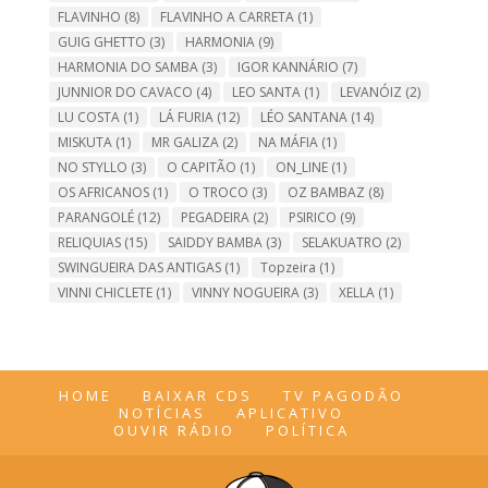
FLAVINHO
(8)
FLAVINHO A CARRETA
(1)
GUIG GHETTO
(3)
HARMONIA
(9)
HARMONIA DO SAMBA
(3)
IGOR KANNÁRIO
(7)
JUNNIOR DO CAVACO
(4)
LEO SANTA
(1)
LEVANÓIZ
(2)
LU COSTA
(1)
LÁ FURIA
(12)
LÉO SANTANA
(14)
MISKUTA
(1)
MR GALIZA
(2)
NA MÁFIA
(1)
NO STYLLO
(3)
O CAPITÃO
(1)
ON_LINE
(1)
OS AFRICANOS
(1)
O TROCO
(3)
OZ BAMBAZ
(8)
PARANGOLÉ
(12)
PEGADEIRA
(2)
PSIRICO
(9)
RELIQUIAS
(15)
SAIDDY BAMBA
(3)
SELAKUATRO
(2)
SWINGUEIRA DAS ANTIGAS
(1)
Topzeira
(1)
VINNI CHICLETE
(1)
VINNY NOGUEIRA
(3)
XELLA
(1)
HOME
BAIXAR CDS
TV PAGODÃO
NOTÍCIAS
APLICATIVO
OUVIR RÁDIO
POLÍTICA