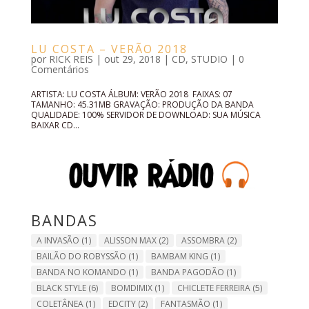
LU COSTA – VERÃO 2018
por
RICK REIS
|
out 29, 2018
|
CD
,
STUDIO
|
0
Comentários
ARTISTA: LU COSTA ÁLBUM: VERÃO 2018 FAIXAS: 07
TAMANHO: 45.31MB GRAVAÇÃO: PRODUÇÃO DA BANDA
QUALIDADE: 100% SERVIDOR DE DOWNLOAD: SUA MÚSICA
BAIXAR CD...
BANDAS
A INVASÃO
(1)
ALISSON MAX
(2)
ASSOMBRA
(2)
BAILÃO DO ROBYSSÃO
(1)
BAMBAM KING
(1)
BANDA NO KOMANDO
(1)
BANDA PAGODÃO
(1)
BLACK STYLE
(6)
BOMDIMIX
(1)
CHICLETE FERREIRA
(5)
COLETÂNEA
(1)
EDCITY
(2)
FANTASMÃO
(1)