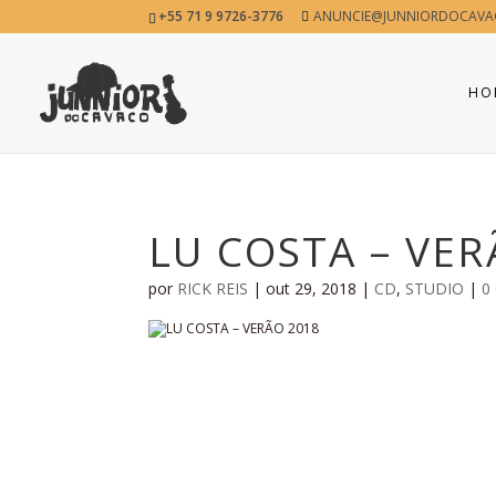
+55 71 9 9726-3776
ANUNCIE@JUNNIORDOCAVA
HO
LU COSTA – VER
por
RICK REIS
|
out 29, 2018
|
CD
,
STUDIO
|
0