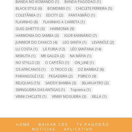
BANDA NO KOMANDO
(1)
BANDA PAGODÃO
(1)
BLACK STYLE
(6)
BOMDIMIX
(1)
CHICLETE FERREIRA
(5)
COLETÂNEA
(1)
EDCITY
(2)
FANTASMÃO
(1)
FLAVINHO
(8)
FLAVINHO A CARRETA
(1)
GUIG GHETTO
(3)
HARMONIA
(9)
HARMONIA DO SAMBA
(3)
IGOR KANNÁRIO
(7)
JUNNIOR DO CAVACO
(4)
LEO SANTA
(1)
LEVANÓIZ
(2)
LU COSTA
(1)
LÁ FURIA
(12)
LÉO SANTANA
(14)
MISKUTA
(1)
MR GALIZA
(2)
NA MÁFIA
(1)
NO STYLLO
(3)
O CAPITÃO
(1)
ON_LINE
(1)
OS AFRICANOS
(1)
O TROCO
(3)
OZ BAMBAZ
(8)
PARANGOLÉ
(12)
PEGADEIRA
(2)
PSIRICO
(9)
RELIQUIAS
(15)
SAIDDY BAMBA
(3)
SELAKUATRO
(2)
SWINGUEIRA DAS ANTIGAS
(1)
Topzeira
(1)
VINNI CHICLETE
(1)
VINNY NOGUEIRA
(3)
XELLA
(1)
HOME
BAIXAR CDS
TV PAGODÃO
NOTÍCIAS
APLICATIVO