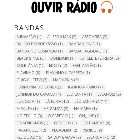
BANDAS
A INVASÃO
(1)
ALISSON MAX
(2)
ASSOMBRA
(2)
BAILÃO DO ROBYSSÃO
(1)
BAMBAM KING
(1)
BANDA NO KOMANDO
(1)
BANDA PAGODÃO
(1)
BLACK STYLE
(6)
BOMDIMIX
(1)
CHICLETE FERREIRA
(5)
COLETÂNEA
(1)
EDCITY
(2)
FANTASMÃO
(1)
FLAVINHO
(8)
FLAVINHO A CARRETA
(1)
GUIG GHETTO
(3)
HARMONIA
(9)
HARMONIA DO SAMBA
(3)
IGOR KANNÁRIO
(7)
JUNNIOR DO CAVACO
(4)
LEO SANTA
(1)
LEVANÓIZ
(2)
LU COSTA
(1)
LÁ FURIA
(12)
LÉO SANTANA
(14)
MISKUTA
(1)
MR GALIZA
(2)
NA MÁFIA
(1)
NO STYLLO
(3)
O CAPITÃO
(1)
ON_LINE
(1)
OS AFRICANOS
(1)
O TROCO
(3)
OZ BAMBAZ
(8)
PARANGOLÉ
(12)
PEGADEIRA
(2)
PSIRICO
(9)
RELIQUIAS
(15)
SAIDDY BAMBA
(3)
SELAKUATRO
(2)