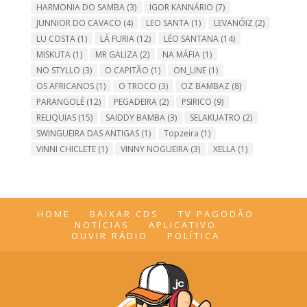
HARMONIA DO SAMBA
(3)
IGOR KANNÁRIO
(7)
JUNNIOR DO CAVACO
(4)
LEO SANTA
(1)
LEVANÓIZ
(2)
LU COSTA
(1)
LÁ FURIA
(12)
LÉO SANTANA
(14)
MISKUTA
(1)
MR GALIZA
(2)
NA MÁFIA
(1)
NO STYLLO
(3)
O CAPITÃO
(1)
ON_LINE
(1)
OS AFRICANOS
(1)
O TROCO
(3)
OZ BAMBAZ
(8)
PARANGOLÉ
(12)
PEGADEIRA
(2)
PSIRICO
(9)
RELIQUIAS
(15)
SAIDDY BAMBA
(3)
SELAKUATRO
(2)
SWINGUEIRA DAS ANTIGAS
(1)
Topzeira
(1)
VINNI CHICLETE
(1)
VINNY NOGUEIRA
(3)
XELLA
(1)
HOME
BAIXAR CDS
TV PAGODÃO
NOTÍCIAS
APLICATIVO
OUVIR RÁDIO
POLÍTICA