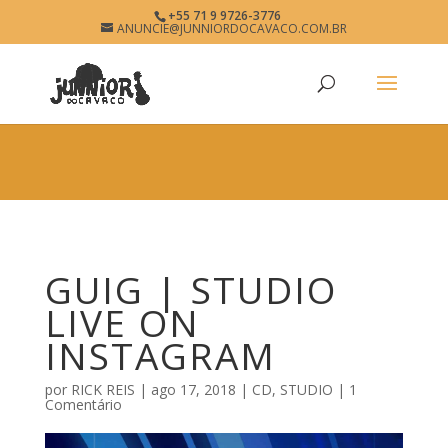
×
+55 71 9 9726-3776
GUIG
ANUNCIE@JUNNIORDOCAVACO.COM.BR
View
×
www.junniordocavaco.com.br
Free - In Google Play
GUIG | STUDIO
LIVE ON
INSTAGRAM
por
RICK REIS
|
ago 17, 2018
|
CD
,
STUDIO
|
1
Comentário