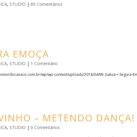
ICA
,
STUDIO
|
89 Comentários
URA EMOÇA
ICA
,
STUDIO
|
1 Comentário
niordocavaco.com.br/wp/wp-content/uploads/2018/04/Mr.Galiza-•-Segura-E
AVINHO – METENDO DANÇA!
ICA
,
STUDIO
|
0 Comentários