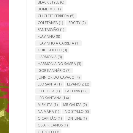
BLACK STYLE
(6)
BOMDIMIX
(1)
CHICLETE FERREIRA
(5)
COLETÂNEA
(1)
EDCITY
(2)
FANTASMÃO
(1)
FLAVINHO
(8)
FLAVINHO A CARRETA
(1)
GUIG GHETTO
(3)
HARMONIA
(9)
HARMONIA DO SAMBA
(3)
IGOR KANNÁRIO
(7)
JUNNIOR DO CAVACO
(4)
LEO SANTA
(1)
LEVANÓIZ
(2)
LU COSTA
(1)
LÁ FURIA
(12)
LÉO SANTANA
(14)
MISKUTA
(1)
MR GALIZA
(2)
NA MÁFIA
(1)
NO STYLLO
(3)
O CAPITÃO
(1)
ON_LINE
(1)
OS AFRICANOS
(1)
O TROCO
(3)