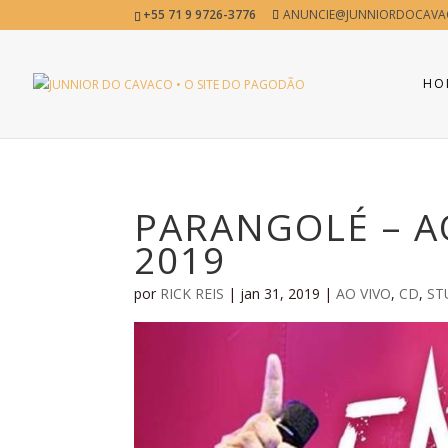
+55 71 9 9726-3776
ANUNCIE@JUNNIORDOCAVA
HO
PARANGOLÉ – A
2019
por
RICK REIS
|
jan 31, 2019
|
AO VIVO
,
CD
,
ST