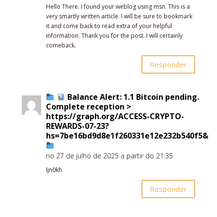
Hello There. I found your weblog using msn. This is a
very smartly written article. I will be sure to bookmark
it and come back to read extra of your helpful
information. Thank you for the post. I will certainly
comeback.
Responder
Balance Alert: 1.1 Bitcoin pending.
Complete reception >
https://graph.org/ACCESS-CRYPTO-
REWARDS-07-23?
hs=7be16bd9d8e1f260331e12e232b540f5&
no 27 de julho de 2025 a partir do 21:35
ljn0kh
Responder