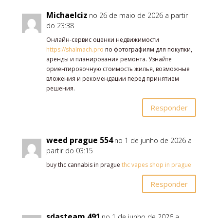
Michaelciz
no 26 de maio de 2026 a partir
do 23:38
Онлайн-сервис оценки недвижимости
https://shalmach.pro
по фотографиям для покупки,
аренды и планирования ремонта. Узнайте
ориентировочную стоимость жилья, возможные
вложения и рекомендации перед принятием
решения.
Responder
weed prague 554
no 1 de junho de 2026 a
partir do 03:15
buy thc cannabis in prague
thc vapes shop in prague
Responder
sdasteam 491
no 1 de junho de 2026 a