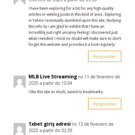
I have been exploring for a bit for any high-quality
articles or weblog posts in this kind of area . Exploring
in Yahoo I eventually stumbled upon this site. Studying
this info So i am glad to exhibit that I have an
incredibly just right uncanny feeling I discovered just
what I needed. I most no doubt will make sure to don’t
forget this website and provides it a look regularly.
Responder
MLB Live Streaming
no 11 de fevereiro de
2025 a partir do 10:34
I like this site so much, saved to bookmarks.
Responder
1xbet giriş adresi
no 13 de fevereiro de
2025 a partir do 02:39