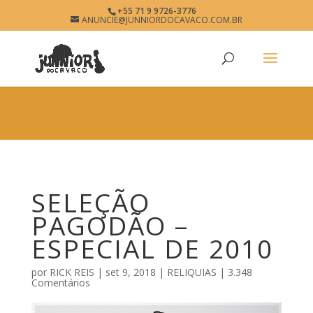
×
+55 71 9 9726-3776
SELEÇÃO PAGODÃO
ANUNCIE@JUNNIORDOCAVACO.COM.BR
View
×
www.junniordocavaco.com.br
Free - In Google Play
SELEÇÃO
PAGODÃO –
ESPECIAL DE 2010
por
RICK REIS
|
set 9, 2018
|
RELIQUIAS
|
3.348
Comentários