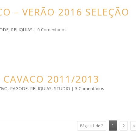
O – VERÃO 2016 SELEÇÃO
ODE
,
RELIQUIAS
|
0 Comentários
 CAVACO 2011/2013
VIVO
,
PAGODE
,
RELIQUIAS
,
STUDIO
|
3 Comentários
1
Página 1 de 2
2
»