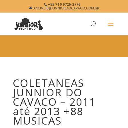
×
+55 71 9 9726-3776
COLETANEAS JUNNIOR DO
ANUNCIE@JUNNIORDOCAVACO.COM.BR
View
×
CAVACO
Free - In Google Play
www.junniordocavaco.com.br
COLETANEAS
JUNNIOR DO
CAVACO – 2011
até 2013 +88
MUSICAS