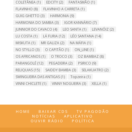
COLETÂNEA
(1)
EDCITY
(2)
FANTASMÃO
(1)
FLAVINHO
(8)
FLAVINHO A CARRETA
(1)
GUIG GHETTO
(3)
HARMONIA
(9)
HARMONIA DO SAMBA
(3)
IGOR KANNÁRIO
(7)
JUNNIOR DO CAVACO
(4)
LEO SANTA
(1)
LEVANÓIZ
(2)
LU COSTA
(1)
LÁ FURIA
(12)
LÉO SANTANA
(14)
MISKUTA
(1)
MR GALIZA
(2)
NA MÁFIA
(1)
NO STYLLO
(3)
O CAPITÃO
(1)
ON_LINE
(1)
OS AFRICANOS
(1)
O TROCO
(3)
OZ BAMBAZ
(8)
PARANGOLÉ
(12)
PEGADEIRA
(2)
PSIRICO
(9)
RELIQUIAS
(15)
SAIDDY BAMBA
(3)
SELAKUATRO
(2)
SWINGUEIRA DAS ANTIGAS
(1)
Topzeira
(1)
VINNI CHICLETE
(1)
VINNY NOGUEIRA
(3)
XELLA
(1)
HOME
BAIXAR CDS
TV PAGODÃO
NOTÍCIAS
APLICATIVO
OUVIR RÁDIO
POLÍTICA