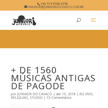
×
+55 71 9 9726-3776
+ DE 1560 MÚSICAS ANTIGAS
ANUNCIE@JUNNIORDOCAVACO.COM.BR
View
×
DE PAGODE • JUNNIOR DO
Free - In Google Play
CAVACO • O SITE DO
PAGODÃO
www.junniordocavaco.com.br
+ DE 1560
MÚSICAS ANTIGAS
DE PAGODE
por
JUNNIOR DO CAVACO
|
abr 15, 2018
|
AO VIVO
,
RELIQUIAS
,
STUDIO
|
15 Comentários