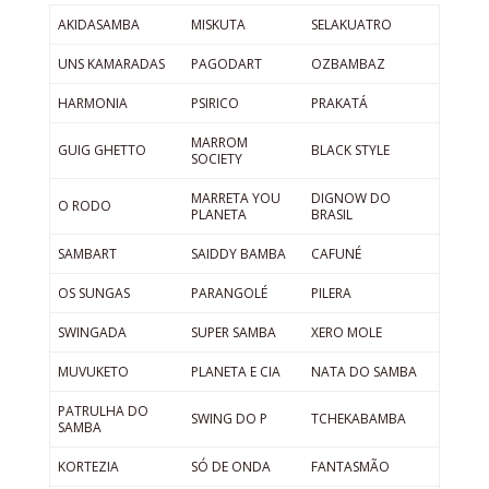
AKIDASAMBA
MISKUTA
SELAKUATRO
UNS KAMARADAS
PAGODART
OZBAMBAZ
HARMONIA
PSIRICO
PRAKATÁ
MARROM
GUIG GHETTO
BLACK STYLE
SOCIETY
MARRETA YOU
DIGNOW DO
O RODO
PLANETA
BRASIL
SAMBART
SAIDDY BAMBA
CAFUNÉ
OS SUNGAS
PARANGOLÉ
PILERA
SWINGADA
SUPER SAMBA
XERO MOLE
MUVUKETO
PLANETA E CIA
NATA DO SAMBA
PATRULHA DO
SWING DO P
TCHEKABAMBA
SAMBA
KORTEZIA
SÓ DE ONDA
FANTASMÃO