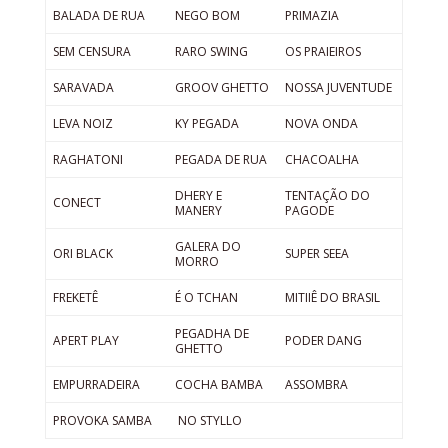
BALADA DE RUA
NEGO BOM
PRIMAZIA
SEM CENSURA
RARO SWING
OS PRAIEIROS
SARAVADA
GROOV GHETTO
NOSSA JUVENTUDE
LEVA NOIZ
KY PEGADA
NOVA ONDA
RAGHATONI
PEGADA DE RUA
CHACOALHA
DHERY E
TENTAÇÃO DO
CONECT
MANERY
PAGODE
GALERA DO
ORI BLACK
SUPER SEEA
MORRO
FREKETÊ
É O TCHAN
MITIIÊ DO BRASIL
PEGADHA DE
APERT PLAY
PODER DANG
GHETTO
EMPURRADEIRA
COCHA BAMBA
ASSOMBRA
PROVOKA SAMBA
NO STYLLO