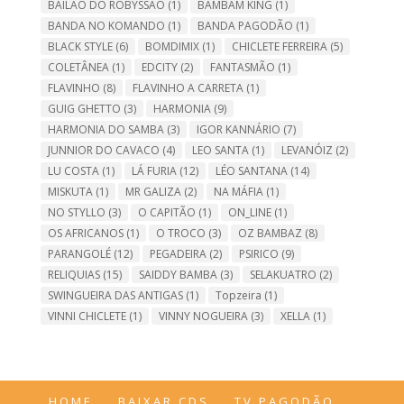
BAILÃO DO ROBYSSÃO
(1)
BAMBAM KING
(1)
BANDA NO KOMANDO
(1)
BANDA PAGODÃO
(1)
BLACK STYLE
(6)
BOMDIMIX
(1)
CHICLETE FERREIRA
(5)
COLETÂNEA
(1)
EDCITY
(2)
FANTASMÃO
(1)
FLAVINHO
(8)
FLAVINHO A CARRETA
(1)
GUIG GHETTO
(3)
HARMONIA
(9)
HARMONIA DO SAMBA
(3)
IGOR KANNÁRIO
(7)
JUNNIOR DO CAVACO
(4)
LEO SANTA
(1)
LEVANÓIZ
(2)
LU COSTA
(1)
LÁ FURIA
(12)
LÉO SANTANA
(14)
MISKUTA
(1)
MR GALIZA
(2)
NA MÁFIA
(1)
NO STYLLO
(3)
O CAPITÃO
(1)
ON_LINE
(1)
OS AFRICANOS
(1)
O TROCO
(3)
OZ BAMBAZ
(8)
PARANGOLÉ
(12)
PEGADEIRA
(2)
PSIRICO
(9)
RELIQUIAS
(15)
SAIDDY BAMBA
(3)
SELAKUATRO
(2)
SWINGUEIRA DAS ANTIGAS
(1)
Topzeira
(1)
VINNI CHICLETE
(1)
VINNY NOGUEIRA
(3)
XELLA
(1)
HOME
BAIXAR CDS
TV PAGODÃO