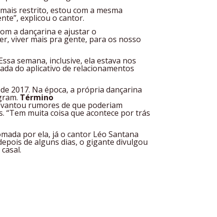
 mais restrito, estou com a mesma
te”, explicou o cantor.
om a dançarina e ajustar o
r, viver mais pra gente, para os nosso
Essa semana, inclusive, ela estava nos
ada do aplicativo de relacionamentos
de 2017. Na época, a própria dançarina
agram.
Término
 levantou rumores de que poderiam
s. “Tem muita coisa que acontece por trás
omada por ela, já o cantor Léo Santana
depois de alguns dias, o gigante divulgou
 casal.