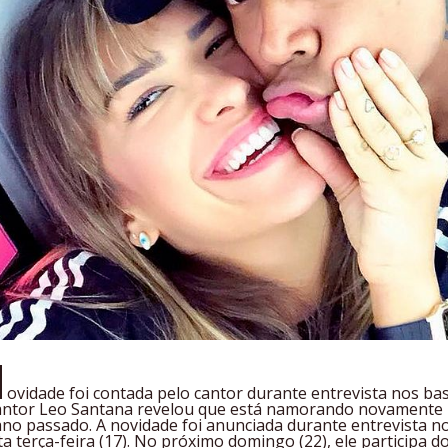
N
ovidade foi contada pelo cantor durante entrevista nos b
antor Leo Santana revelou que está namorando novamente Lo
ano passado. A novidade foi anunciada durante entrevista 
ta terça-feira (17). No próximo domingo (22), ele participa 