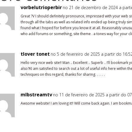
vorbelutrioperbir
no 21 de dezembro de 2024 a parti
Great ?V I should definitely pronounce, impressed with your web sit
through all the tabs as well as related info ended up being truly sim
found what I hoped for before you know it at all. Reasonably unusual.
who add forums or something, site theme . a tones way for your cli
tlover tonet
no 5 de fevereiro de 2025 a partir do 16:5
Hello very nice web site!! Man .. Excellent .. Superb .. I’ll bookmark
also?KI am satisfied to search out a lot of useful info here within th
techniques on this regard, thanks for sharing. . . . . .
mlbstreamtv
no 11 de fevereiro de 2025 a partir do 07
Awsome website! I am loving it!! Will come back again. I am bookma