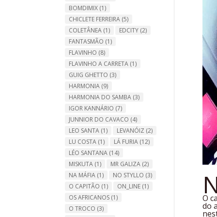
BOMDIMIX
(1)
CHICLETE FERREIRA
(5)
COLETÂNEA
(1)
EDCITY
(2)
FANTASMÃO
(1)
FLAVINHO
(8)
FLAVINHO A CARRETA
(1)
GUIG GHETTO
(3)
HARMONIA
(9)
HARMONIA DO SAMBA
(3)
IGOR KANNÁRIO
(7)
JUNNIOR DO CAVACO
(4)
LEO SANTA
(1)
LEVANÓIZ
(2)
LU COSTA
(1)
LÁ FURIA
(12)
LÉO SANTANA
(14)
MISKUTA
(1)
MR GALIZA
(2)
NA MÁFIA
(1)
NO STYLLO
(3)
O CAPITÃO
(1)
ON_LINE
(1)
O c
OS AFRICANOS
(1)
do 
O TROCO
(3)
nes