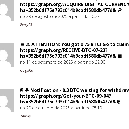
https://graph.org/ACQUIRE-DIGITAL-CURRENCY
hs=352b6df75e793c014b9cbdf580db477d& 🔎
no 29 de agosto de 2025 a partir do 10:27
8wxy63
📅 ⚠️ ATTENTION: You got 0.75 BTC! Go to claim
https://graph.org/RECEIVE-BTC-07-23?
hs=352b6df75e793c014b9cbdf580db477d& 📅
no 11 de setembro de 2025 a partir do 22:30
dogo0u
🖲 🔔 Notification - 0.3 BTC waiting for withdra
https://graph.org/Get-your-BTC-09-04?
hs=352b6df75e793c014b9cbdf580db477d& 🖲
no 20 de outubro de 2025 a partir do 05:19
7ey6qi