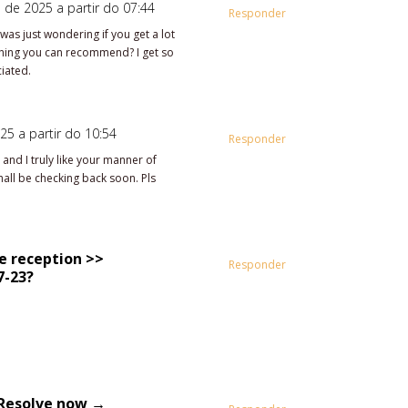
o de 2025 a partir do 07:44
Responder
was just wondering if you get a lot
thing you can recommend? I get so
iated.
25 a partir do 10:54
Responder
and I truly like your manner of
all be checking back soon. Pls
ze reception >>
Responder
7-23?
. Resolve now →