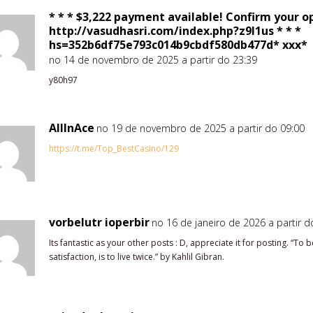
* * * $3,222 payment available! Confirm your o
http://vasudhasri.com/index.php?z9l1us * * *
hs=352b6df75e793c014b9cbdf580db477d* ххх*
no 14 de novembro de 2025 a partir do 23:39
y80h97
AllInAce
no 19 de novembro de 2025 a partir do 09:00
https://t.me/Top_BestCasino/129
vorbelutr ioperbir
no 16 de janeiro de 2026 a partir d
Its fantastic as your other posts : D, appreciate it for posting. “To 
satisfaction, is to live twice.” by Kahlil Gibran.