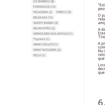
OZ BAMBAZ
(8)
“Es
PARANGOLÉ
(12)
pes
PEGADEIRA
(2)
PSIRICO
(9)
O p
RELIQUIAS
(15)
rel
ami
SAIDDY BAMBA
(3)
SELAKUATRO
(2)
A d
Est
SWINGUEIRA DAS ANTIGAS
(1)
Tin
Topzeira
(1)
A p
VINNI CHICLETE
(1)
com
VINNY NOGUEIRA
(3)
No 
ret
XELLA
(1)
que
Lor
dec
que
6