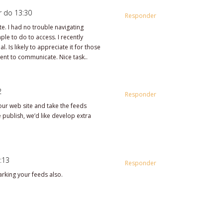
r do 13:30
Responder
e. I had no trouble navigating
ple to do to access. I recently
 Is likely to appreciate it for those
ent to communicate. Nice task..
2
Responder
 your web site and take the feeds
e publish, we’d like develop extra
:13
Responder
rking your feeds also.