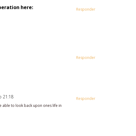
peration here:
Responder
Responder
o 21:18
Responder
be able to look back upon ones life in