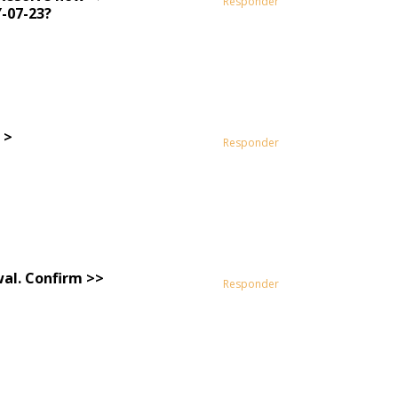
Responder
-07-23?
 >
Responder
wal. Confirm >>
Responder