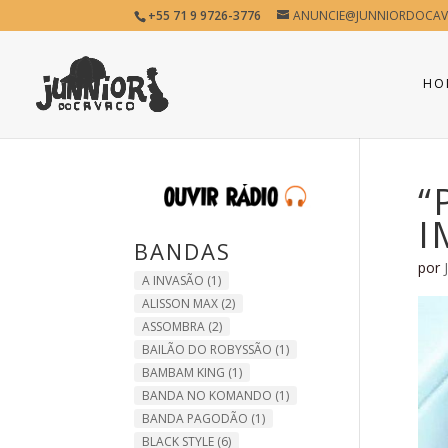
+55 71 9 9726-3776
ANUNCIE@JUNNIORDOCAV
HO
“
I
BANDAS
por
A INVASÃO
(1)
ALISSON MAX
(2)
ASSOMBRA
(2)
BAILÃO DO ROBYSSÃO
(1)
BAMBAM KING
(1)
BANDA NO KOMANDO
(1)
BANDA PAGODÃO
(1)
BLACK STYLE
(6)