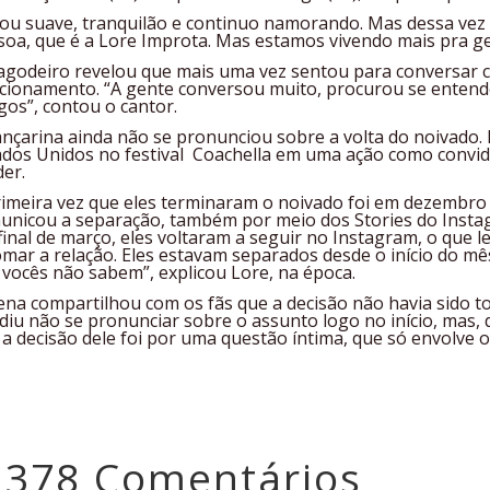
tou suave, tranquilão e continuo namorando. Mas dessa vez
soa, que é a Lore Improta. Mas estamos vivendo mais pra gen
agodeiro revelou que mais uma vez sentou para conversar c
acionamento. “A gente conversou muito, procurou se entende
gos”, contou o cantor.
ançarina ainda não se pronunciou sobre a volta do noivado. 
ados Unidos no festival Coachella em uma ação como convid
der.
rimeira vez que eles terminaram o noivado foi em dezembro 
unicou a separação, também por meio dos Stories do Inst
final de março, eles voltaram a seguir no Instagram, o que
omar a relação. Eles estavam separados desde o início do mê
 vocês não sabem”, explicou Lore, na época.
ena compartilhou com os fãs que a decisão não havia sido t
idiu não se pronunciar sobre o assunto logo no início, mas, 
 a decisão dele foi por uma questão íntima, que só envolve o
.378 Comentários