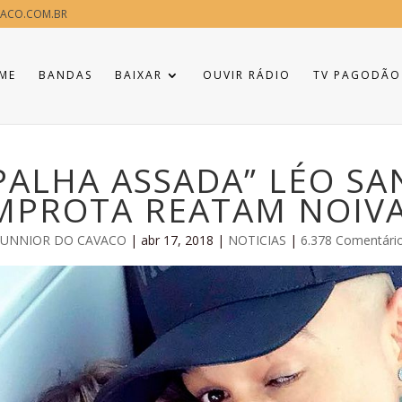
ACO.COM.BR
ME
BANDAS
BAIXAR
OUVIR RÁDIO
TV PAGODÃO
PALHA ASSADA” LÉO SA
MPROTA REATAM NOIV
JUNNIOR DO CAVACO
|
abr 17, 2018
|
NOTICIAS
|
6.378 Comentári