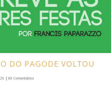
ZO DO PAGODE VOLTOU
OS
|
69 Comentários