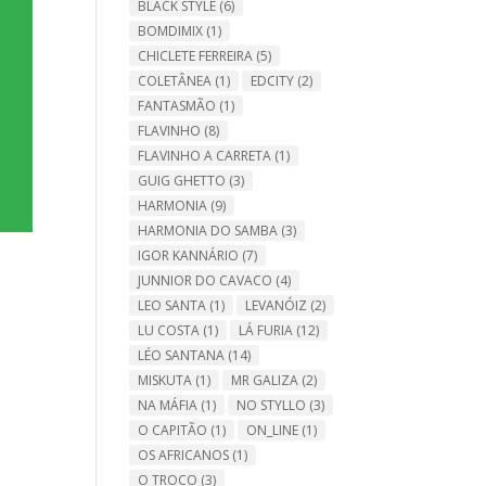
BLACK STYLE
(6)
BOMDIMIX
(1)
CHICLETE FERREIRA
(5)
COLETÂNEA
(1)
EDCITY
(2)
FANTASMÃO
(1)
FLAVINHO
(8)
FLAVINHO A CARRETA
(1)
GUIG GHETTO
(3)
HARMONIA
(9)
HARMONIA DO SAMBA
(3)
IGOR KANNÁRIO
(7)
JUNNIOR DO CAVACO
(4)
LEO SANTA
(1)
LEVANÓIZ
(2)
LU COSTA
(1)
LÁ FURIA
(12)
LÉO SANTANA
(14)
MISKUTA
(1)
MR GALIZA
(2)
NA MÁFIA
(1)
NO STYLLO
(3)
O CAPITÃO
(1)
ON_LINE
(1)
OS AFRICANOS
(1)
O TROCO
(3)