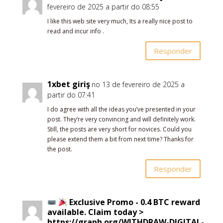
fevereiro de 2025 a partir do 08:55
I like this web site very much, Its a really nice post to
read and incur info .
Responder
1xbet giriş
no 13 de fevereiro de 2025 a
partir do 07:41
I do agree with all the ideas you’ve presented in your
post. They’re very convincing and will definitely work.
Still, the posts are very short for novices. Could you
please extend them a bit from next time? Thanks for
the post.
Responder
Exclusive Promo - 0.4 BTC reward
available. Claim today >
https://graph.org/WITHDRAW-DIGITAL-