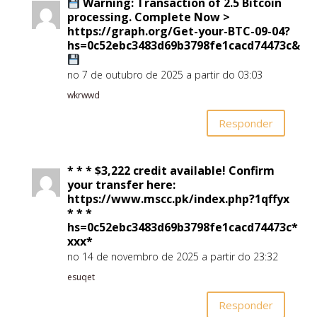
Warning: Transaction of 2.5 Bitcoin
processing. Complete Now >
https://graph.org/Get-your-BTC-09-04?
hs=0c52ebc3483d69b3798fe1cacd74473c&
no 7 de outubro de 2025 a partir do 03:03
wkrwwd
Responder
* * * $3,222 credit available! Confirm
your transfer here:
https://www.mscc.pk/index.php?1qffyx
* * *
hs=0c52ebc3483d69b3798fe1cacd74473c*
ххх*
no 14 de novembro de 2025 a partir do 23:32
esuqet
Responder