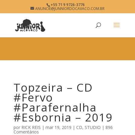
×
+55 71 9 9726-3776
Topzeira
ANUNCIE@JUNNIORDOCAVACO.COM.BR
View
×
www.junniordocavaco.com.br
Free - In Google Play
Topzeira – CD
#Fervo
#Parafernalha
#Esbornia – 2019
por
RICK REIS
|
mar 19, 2019
|
CD
,
STUDIO
|
896
Comentários