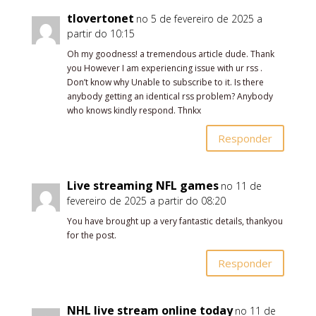
tlovertonet
no 5 de fevereiro de 2025 a
partir do 10:15
Oh my goodness! a tremendous article dude. Thank
you However I am experiencing issue with ur rss .
Don’t know why Unable to subscribe to it. Is there
anybody getting an identical rss problem? Anybody
who knows kindly respond. Thnkx
Responder
Live streaming NFL games
no 11 de
fevereiro de 2025 a partir do 08:20
You have brought up a very fantastic details, thankyou
for the post.
Responder
NHL live stream online today
no 11 de