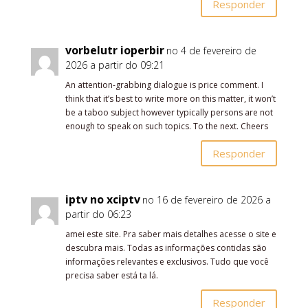
Responder
vorbelutr ioperbir
no 4 de fevereiro de
2026 a partir do 09:21
An attention-grabbing dialogue is price comment. I
think that it’s best to write more on this matter, it won’t
be a taboo subject however typically persons are not
enough to speak on such topics. To the next. Cheers
Responder
iptv no xciptv
no 16 de fevereiro de 2026 a
partir do 06:23
amei este site. Pra saber mais detalhes acesse o site e
descubra mais. Todas as informações contidas são
informações relevantes e exclusivos. Tudo que você
precisa saber está ta lá.
Responder