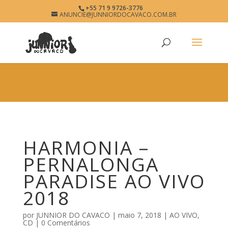
×
+55 71 9 9726-3776
HARMONIA
ANUNCIE@JUNNIORDOCAVACO.COM.BR
View
×
www.junniordocavaco.com.br
Free - In Google Play
HARMONIA –
PERNALONGA
PARADISE AO VIVO
2018
por
JUNNIOR DO CAVACO
|
maio 7, 2018
|
AO VIVO
,
CD
|
0 Comentários