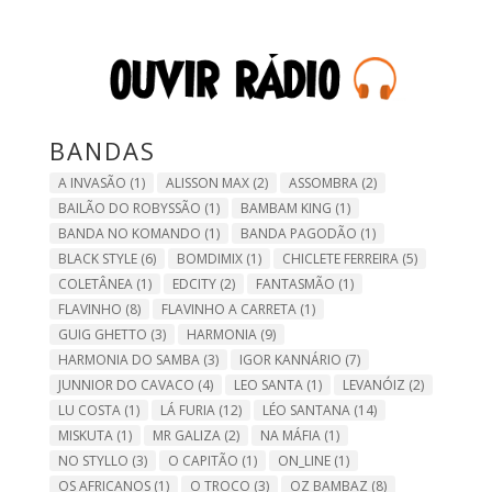
BANDAS
A INVASÃO
(1)
ALISSON MAX
(2)
ASSOMBRA
(2)
BAILÃO DO ROBYSSÃO
(1)
BAMBAM KING
(1)
BANDA NO KOMANDO
(1)
BANDA PAGODÃO
(1)
BLACK STYLE
(6)
BOMDIMIX
(1)
CHICLETE FERREIRA
(5)
COLETÂNEA
(1)
EDCITY
(2)
FANTASMÃO
(1)
FLAVINHO
(8)
FLAVINHO A CARRETA
(1)
GUIG GHETTO
(3)
HARMONIA
(9)
HARMONIA DO SAMBA
(3)
IGOR KANNÁRIO
(7)
JUNNIOR DO CAVACO
(4)
LEO SANTA
(1)
LEVANÓIZ
(2)
LU COSTA
(1)
LÁ FURIA
(12)
LÉO SANTANA
(14)
MISKUTA
(1)
MR GALIZA
(2)
NA MÁFIA
(1)
NO STYLLO
(3)
O CAPITÃO
(1)
ON_LINE
(1)
OS AFRICANOS
(1)
O TROCO
(3)
OZ BAMBAZ
(8)