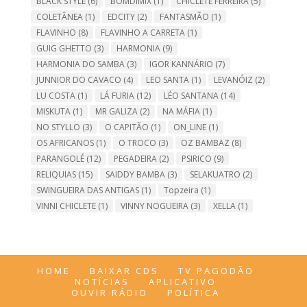
BLACK STYLE
(6)
BOMDIMIX
(1)
CHICLETE FERREIRA
(5)
COLETÂNEA
(1)
EDCITY
(2)
FANTASMÃO
(1)
FLAVINHO
(8)
FLAVINHO A CARRETA
(1)
GUIG GHETTO
(3)
HARMONIA
(9)
HARMONIA DO SAMBA
(3)
IGOR KANNÁRIO
(7)
JUNNIOR DO CAVACO
(4)
LEO SANTA
(1)
LEVANÓIZ
(2)
LU COSTA
(1)
LÁ FURIA
(12)
LÉO SANTANA
(14)
MISKUTA
(1)
MR GALIZA
(2)
NA MÁFIA
(1)
NO STYLLO
(3)
O CAPITÃO
(1)
ON_LINE
(1)
OS AFRICANOS
(1)
O TROCO
(3)
OZ BAMBAZ
(8)
PARANGOLÉ
(12)
PEGADEIRA
(2)
PSIRICO
(9)
RELIQUIAS
(15)
SAIDDY BAMBA
(3)
SELAKUATRO
(2)
SWINGUEIRA DAS ANTIGAS
(1)
Topzeira
(1)
VINNI CHICLETE
(1)
VINNY NOGUEIRA
(3)
XELLA
(1)
HOME
BAIXAR CDS
TV PAGODÃO
NOTÍCIAS
APLICATIVO
OUVIR RÁDIO
POLÍTICA