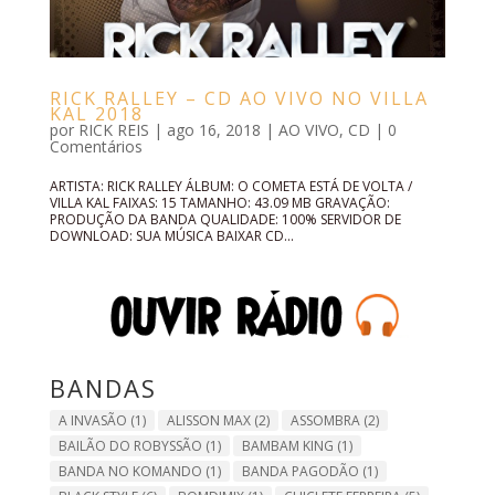
RICK RALLEY – CD AO VIVO NO VILLA
KAL 2018
por
RICK REIS
|
ago 16, 2018
|
AO VIVO
,
CD
|
0
Comentários
ARTISTA: RICK RALLEY ÁLBUM: O COMETA ESTÁ DE VOLTA /
VILLA KAL FAIXAS: 15 TAMANHO: 43.09 MB GRAVAÇÃO:
PRODUÇÃO DA BANDA QUALIDADE: 100% SERVIDOR DE
DOWNLOAD: SUA MÚSICA BAIXAR CD...
BANDAS
A INVASÃO
(1)
ALISSON MAX
(2)
ASSOMBRA
(2)
BAILÃO DO ROBYSSÃO
(1)
BAMBAM KING
(1)
BANDA NO KOMANDO
(1)
BANDA PAGODÃO
(1)