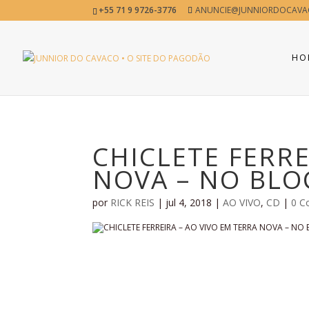
+55 71 9 9726-3776
ANUNCIE@JUNNIORDOCAVA
HO
CHICLETE FERRE
NOVA – NO BLOC
por
RICK REIS
|
jul 4, 2018
|
AO VIVO
,
CD
|
0 C