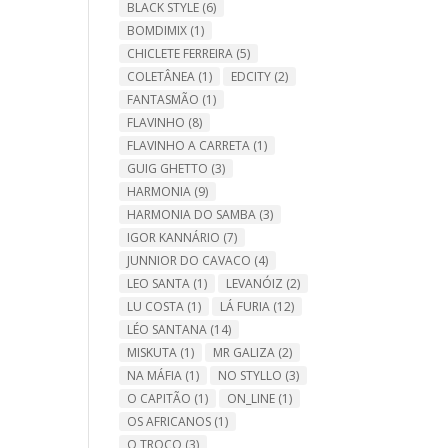
BLACK STYLE
(6)
BOMDIMIX
(1)
CHICLETE FERREIRA
(5)
COLETÂNEA
(1)
EDCITY
(2)
FANTASMÃO
(1)
FLAVINHO
(8)
FLAVINHO A CARRETA
(1)
GUIG GHETTO
(3)
HARMONIA
(9)
HARMONIA DO SAMBA
(3)
IGOR KANNÁRIO
(7)
JUNNIOR DO CAVACO
(4)
LEO SANTA
(1)
LEVANÓIZ
(2)
LU COSTA
(1)
LÁ FURIA
(12)
LÉO SANTANA
(14)
MISKUTA
(1)
MR GALIZA
(2)
NA MÁFIA
(1)
NO STYLLO
(3)
O CAPITÃO
(1)
ON_LINE
(1)
OS AFRICANOS
(1)
O TROCO
(3)