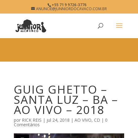
×
+55 71 9 9726-3776
GUIG GHETTO
ANUNCIE@JUNNIORDOCAVACO.COM.BR
View
×
www.junniordocavaco.com.br
Free - In Google Play
GUIG GHETTO –
SANTA LUZ – BA –
AO VIVO – 2018
por
RICK REIS
|
jul 24, 2018
|
AO VIVO
,
CD
|
0
Comentários