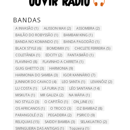
BANDAS
A INVASÃO
(1)
ALISSON MAX
(2)
ASSOMBRA
(2)
BAILÃO DO ROBYSSÃO
(1)
BAMBAM KING
(1)
BANDA NO KOMANDO
(1)
BANDA PAGODÃO
(1)
BLACK STYLE
(6)
BOMDIMIX
(1)
CHICLETE FERREIRA
(5)
COLETÂNEA
(1)
EDCITY
(2)
FANTASMÃO
(1)
FLAVINHO
(8)
FLAVINHO A CARRETA
(1)
GUIG GHETTO
(3)
HARMONIA
(9)
HARMONIA DO SAMBA
(3)
IGOR KANNÁRIO
(7)
JUNNIOR DO CAVACO
(4)
LEO SANTA
(1)
LEVANÓIZ
(2)
LU COSTA
(1)
LÁ FURIA
(12)
LÉO SANTANA
(14)
MISKUTA
(1)
MR GALIZA
(2)
NA MÁFIA
(1)
NO STYLLO
(3)
O CAPITÃO
(1)
ON_LINE
(1)
OS AFRICANOS
(1)
O TROCO
(3)
OZ BAMBAZ
(8)
PARANGOLÉ
(12)
PEGADEIRA
(2)
PSIRICO
(9)
RELIQUIAS
(15)
SAIDDY BAMBA
(3)
SELAKUATRO
(2)
SWINGUEIRA DAS ANTIGAS
(1)
Topzeira
(1)