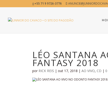
+55 71 9 9726-3776
ANUNCIE@JUNNIORDOCAVA
HO
LÉO SANTANA A
FANTASY 2018
por
RICK REIS
|
out 17, 2018
|
AO VIVO
,
CD
|
0