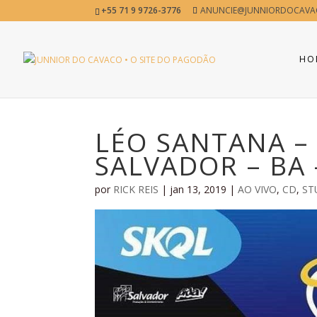
+55 71 9 9726-3776
ANUNCIE@JUNNIORDOCAVA
HO
LÉO SANTANA – 
SALVADOR – BA 
por
RICK REIS
|
jan 13, 2019
|
AO VIVO
,
CD
,
ST