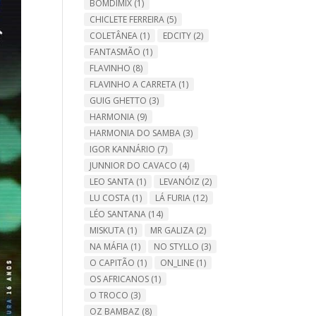
BOMDIMIX
(1)
CHICLETE FERREIRA
(5)
COLETÂNEA
(1)
EDCITY
(2)
FANTASMÃO
(1)
FLAVINHO
(8)
FLAVINHO A CARRETA
(1)
GUIG GHETTO
(3)
HARMONIA
(9)
HARMONIA DO SAMBA
(3)
IGOR KANNÁRIO
(7)
JUNNIOR DO CAVACO
(4)
LEO SANTA
(1)
LEVANÓIZ
(2)
LU COSTA
(1)
LÁ FURIA
(12)
LÉO SANTANA
(14)
MISKUTA
(1)
MR GALIZA
(2)
NA MÁFIA
(1)
NO STYLLO
(3)
O CAPITÃO
(1)
ON_LINE
(1)
OS AFRICANOS
(1)
O TROCO
(3)
OZ BAMBAZ
(8)