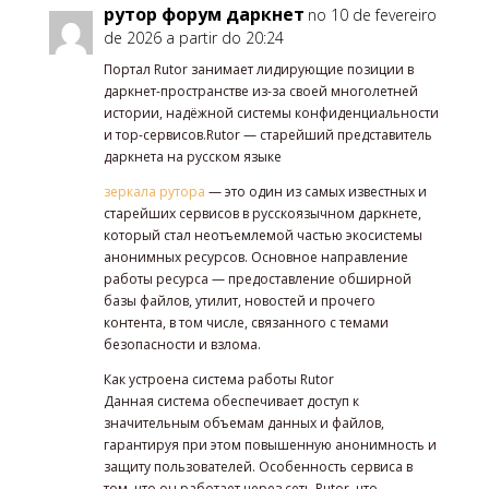
рутор форум даркнет
no 10 de fevereiro
de 2026 a partir do 20:24
Портал Rutor занимает лидирующие позиции в
даркнет-пространстве из-за своей многолетней
истории, надёжной системы конфиденциальности
и тор-сервисов.Rutor — старейший представитель
даркнета на русском языке
зеркала рутора
— это один из самых известных и
старейших сервисов в русскоязычном даркнете,
который стал неотъемлемой частью экосистемы
анонимных ресурсов. Основное направление
работы ресурса — предоставление обширной
базы файлов, утилит, новостей и прочего
контента, в том числе, связанного с темами
безопасности и взлома.
Как устроена система работы Rutor
Данная система обеспечивает доступ к
значительным объемам данных и файлов,
гарантируя при этом повышенную анонимность и
защиту пользователей. Особенность сервиса в
том, что он работает через сеть Rutor, что