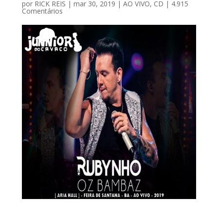
por
RICK REIS
|
mar 30, 2019
|
AO VIVO
,
CD
|
4.915
Comentários