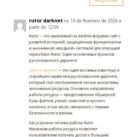
rutor darknet
no 10 de fevereiro de 2026 a
partir do 12:59
Rutor — это уважаемый на darknet-форумах сайт с
развитой историей, защищённым функционалом
и анонимной «входной» системой для операций
через Rutor.Rutor: Один из ключевых проектов
русскоязычного даркнета
rutor is зеркало
— это один из самых известных и
старейших сервисов в русскоязычном даркнете,
который стал неотъемлемой частью экосистемы
анонимных ресурсов. Основное направление
работы ресурса — предоставление обширной
базы файлов, утилит, новостей и прочего
контента, в том числе, связанного с темами
безопасности и взлома.
Как устроена система работы Rutor
Механизм работы ресурса позволяет
пользователям получать доступ к большим