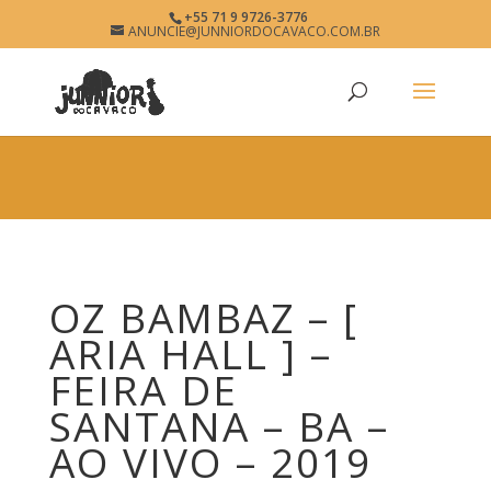
×
+55 71 9 9726-3776
OZ BAMBAZ
ANUNCIE@JUNNIORDOCAVACO.COM.BR
View
×
www.junniordocavaco.com.br
Free - In Google Play
OZ BAMBAZ – [
ARIA HALL ] –
FEIRA DE
SANTANA – BA –
AO VIVO – 2019