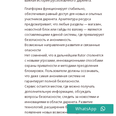
важная история русскоязычного даркнета.
Платформа функционирует стабильно,
обеспечивая равный доступ для новых и опытных
участников даркнета. Архитектура ресурса
предусматривает, что любые разделы — магазин,
новостной блок или гайды по взлому — являются
составляющими единой системы, где превалируют
безопасность и анонимность.
Возможные направления развития и связанные
опасности
Нет сомнений, что в дальнейшем Rutor столкнётся
с новыми угрозами, инновационными способами
охраны приватности и методами преодоления
блокировок. Пользователи должны осознавать,
что даже самая анонимная система не
гарантирует полной безопасности.
Сервис остается местом, где можно получать
дополнительную информацию, обсуждать
вопросы безопасности, следить за новостями и
инновациями в области даркнета. Развитие
технологий, расширение базы пользователей и
WhatsApp
появление новых возможностей делают Rutor