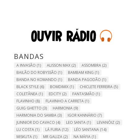
BANDAS
A INVASÃO
(1)
ALISSON MAX
(2)
ASSOMBRA
(2)
BAILÃO DO ROBYSSÃO
(1)
BAMBAM KING
(1)
BANDA NO KOMANDO
(1)
BANDA PAGODÃO
(1)
BLACK STYLE
(6)
BOMDIMIX
(1)
CHICLETE FERREIRA
(5)
COLETÂNEA
(1)
EDCITY
(2)
FANTASMÃO
(1)
FLAVINHO
(8)
FLAVINHO A CARRETA
(1)
GUIG GHETTO
(3)
HARMONIA
(9)
HARMONIA DO SAMBA
(3)
IGOR KANNÁRIO
(7)
JUNNIOR DO CAVACO
(4)
LEO SANTA
(1)
LEVANÓIZ
(2)
LU COSTA
(1)
LÁ FURIA
(12)
LÉO SANTANA
(14)
MISKUTA
(1)
MR GALIZA
(2)
NA MÁFIA
(1)