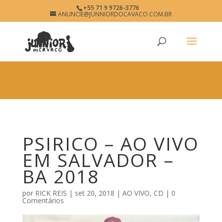
×
+55 71 9 9726-3776
PSIRICO
ANUNCIE@JUNNIORDOCAVACO.COM.BR
View
×
www.junniordocavaco.com.br
Free - In Google Play
PSIRICO – AO VIVO
EM SALVADOR –
BA 2018
por
RICK REIS
|
set 20, 2018
|
AO VIVO
,
CD
|
0
Comentários