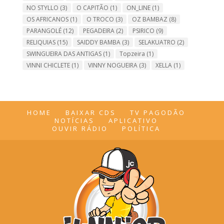
NO STYLLO
(3)
O CAPITÃO
(1)
ON_LINE
(1)
OS AFRICANOS
(1)
O TROCO
(3)
OZ BAMBAZ
(8)
PARANGOLÉ
(12)
PEGADEIRA
(2)
PSIRICO
(9)
RELIQUIAS
(15)
SAIDDY BAMBA
(3)
SELAKUATRO
(2)
SWINGUEIRA DAS ANTIGAS
(1)
Topzeira
(1)
VINNI CHICLETE
(1)
VINNY NOGUEIRA
(3)
XELLA
(1)
HOME
BAIXAR CDS
TV PAGODÃO
NOTÍCIAS
APLICATIVO
OUVIR RÁDIO
POLÍTICA