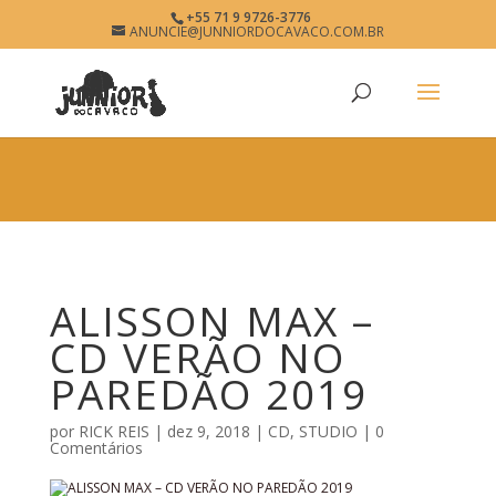
×
+55 71 9 9726-3776
ALISSON MAX
ANUNCIE@JUNNIORDOCAVACO.COM.BR
View
×
www.junniordocavaco.com.br
Free - In Google Play
ALISSON MAX –
CD VERÃO NO
PAREDÃO 2019
por
RICK REIS
|
dez 9, 2018
|
CD
,
STUDIO
|
0
Comentários