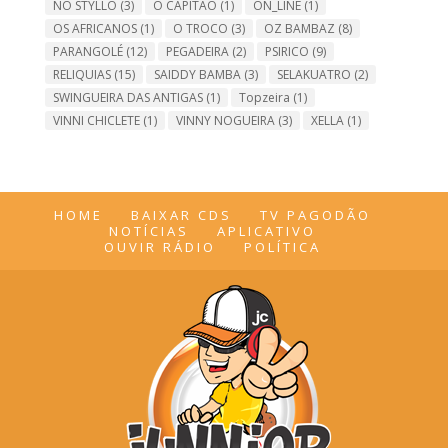
NO STYLLO
(3)
O CAPITÃO
(1)
ON_LINE
(1)
OS AFRICANOS
(1)
O TROCO
(3)
OZ BAMBAZ
(8)
PARANGOLÉ
(12)
PEGADEIRA
(2)
PSIRICO
(9)
RELIQUIAS
(15)
SAIDDY BAMBA
(3)
SELAKUATRO
(2)
SWINGUEIRA DAS ANTIGAS
(1)
Topzeira
(1)
VINNI CHICLETE
(1)
VINNY NOGUEIRA
(3)
XELLA
(1)
HOME
BAIXAR CDS
TV PAGODÃO
NOTÍCIAS
APLICATIVO
OUVIR RÁDIO
POLÍTICA