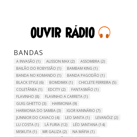
BANDAS
A INVASÃO
(1)
ALISSON MAX
(2)
ASSOMBRA
(2)
BAILÃO DO ROBYSSÃO
(1)
BAMBAM KING
(1)
BANDA NO KOMANDO
(1)
BANDA PAGODÃO
(1)
BLACK STYLE
(6)
BOMDIMIX
(1)
CHICLETE FERREIRA
(5)
COLETÂNEA
(1)
EDCITY
(2)
FANTASMÃO
(1)
FLAVINHO
(8)
FLAVINHO A CARRETA
(1)
GUIG GHETTO
(3)
HARMONIA
(9)
HARMONIA DO SAMBA
(3)
IGOR KANNÁRIO
(7)
JUNNIOR DO CAVACO
(4)
LEO SANTA
(1)
LEVANÓIZ
(2)
LU COSTA
(1)
LÁ FURIA
(12)
LÉO SANTANA
(14)
MISKUTA
(1)
MR GALIZA
(2)
NA MÁFIA
(1)