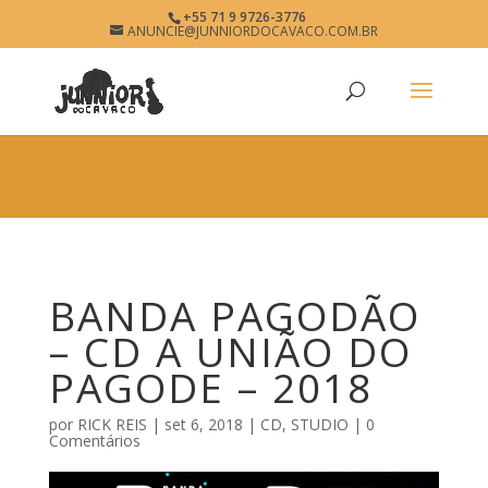
×
+55 71 9 9726-3776
BANDA PAGODÃO
ANUNCIE@JUNNIORDOCAVACO.COM.BR
View
×
www.junniordocavaco.com.br
Free - In Google Play
BANDA PAGODÃO
– CD A UNIÃO DO
PAGODE – 2018
por
RICK REIS
|
set 6, 2018
|
CD
,
STUDIO
|
0
Comentários