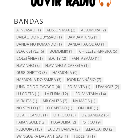
BANDAS
A INVASÃO
(1)
ALISSON MAX
(2)
ASSOMBRA
(2)
BAILÃO DO ROBYSSÃO
(1)
BAMBAM KING
(1)
BANDA NO KOMANDO
(1)
BANDA PAGODÃO
(1)
BLACK STYLE
(6)
BOMDIMIX
(1)
CHICLETE FERREIRA
(5)
COLETÂNEA
(1)
EDCITY
(2)
FANTASMÃO
(1)
FLAVINHO
(8)
FLAVINHO A CARRETA
(1)
GUIG GHETTO
(3)
HARMONIA
(9)
HARMONIA DO SAMBA
(3)
IGOR KANNÁRIO
(7)
JUNNIOR DO CAVACO
(4)
LEO SANTA
(1)
LEVANÓIZ
(2)
LU COSTA
(1)
LÁ FURIA
(12)
LÉO SANTANA
(14)
MISKUTA
(1)
MR GALIZA
(2)
NA MÁFIA
(1)
NO STYLLO
(3)
O CAPITÃO
(1)
ON_LINE
(1)
OS AFRICANOS
(1)
O TROCO
(3)
OZ BAMBAZ
(8)
PARANGOLÉ
(12)
PEGADEIRA
(2)
PSIRICO
(9)
RELIQUIAS
(15)
SAIDDY BAMBA
(3)
SELAKUATRO
(2)
SWINGUEIRA DAS ANTIGAS
(1)
Topzeira
(1)