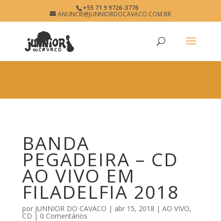
×
+55 71 9 9726-3776
BANDA PEGADEIRA
ANUNCIE@JUNNIORDOCAVACO.COM.BR
View
×
www.junniordocavaco.com.br
Free - In Google Play
BANDA
PEGADEIRA – CD
AO VIVO EM
FILADELFIA 2018
por
JUNNIOR DO CAVACO
|
abr 15, 2018
|
AO VIVO
,
CD
|
0 Comentários