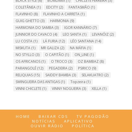
BLACK STYLE
(6)
BOMDIMIX
(1)
CHICLETE FERREIRA
(5)
COLETÂNEA
(1)
EDCITY
(2)
FANTASMÃO
(1)
FLAVINHO
(8)
FLAVINHO A CARRETA
(1)
GUIG GHETTO
(3)
HARMONIA
(9)
HARMONIA DO SAMBA
(3)
IGOR KANNÁRIO
(7)
JUNNIOR DO CAVACO
(4)
LEO SANTA
(1)
LEVANÓIZ
(2)
LU COSTA
(1)
LÁ FURIA
(12)
LÉO SANTANA
(14)
MISKUTA
(1)
MR GALIZA
(2)
NA MÁFIA
(1)
NO STYLLO
(3)
O CAPITÃO
(1)
ON_LINE
(1)
OS AFRICANOS
(1)
O TROCO
(3)
OZ BAMBAZ
(8)
PARANGOLÉ
(12)
PEGADEIRA
(2)
PSIRICO
(9)
RELIQUIAS
(15)
SAIDDY BAMBA
(3)
SELAKUATRO
(2)
SWINGUEIRA DAS ANTIGAS
(1)
Topzeira
(1)
VINNI CHICLETE
(1)
VINNY NOGUEIRA
(3)
XELLA
(1)
HOME
BAIXAR CDS
TV PAGODÃO
NOTÍCIAS
APLICATIVO
OUVIR RÁDIO
POLÍTICA