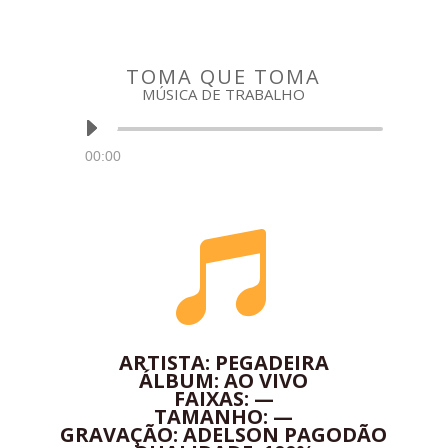
TOMA QUE TOMA
MÚSICA DE TRABALHO
Tocador
de
áudio
00:00

ARTISTA: PEGADEIRA
ÁLBUM: AO VIVO
FAIXAS: —
TAMANHO: —
GRAVAÇÃO: ADELSON PAGODÃO