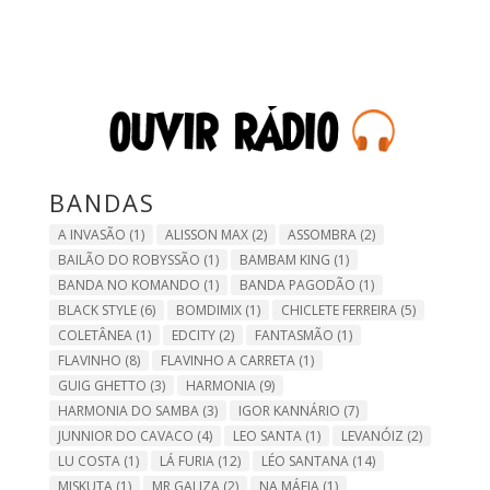
BANDAS
A INVASÃO
(1)
ALISSON MAX
(2)
ASSOMBRA
(2)
BAILÃO DO ROBYSSÃO
(1)
BAMBAM KING
(1)
BANDA NO KOMANDO
(1)
BANDA PAGODÃO
(1)
BLACK STYLE
(6)
BOMDIMIX
(1)
CHICLETE FERREIRA
(5)
COLETÂNEA
(1)
EDCITY
(2)
FANTASMÃO
(1)
FLAVINHO
(8)
FLAVINHO A CARRETA
(1)
GUIG GHETTO
(3)
HARMONIA
(9)
HARMONIA DO SAMBA
(3)
IGOR KANNÁRIO
(7)
JUNNIOR DO CAVACO
(4)
LEO SANTA
(1)
LEVANÓIZ
(2)
LU COSTA
(1)
LÁ FURIA
(12)
LÉO SANTANA
(14)
MISKUTA
(1)
MR GALIZA
(2)
NA MÁFIA
(1)