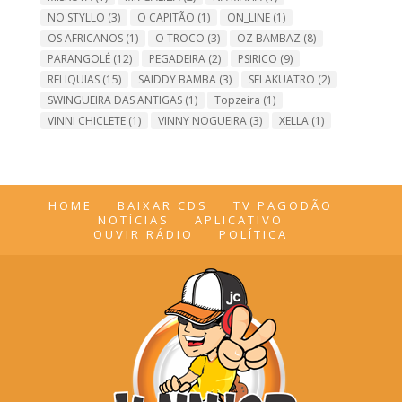
NO STYLLO
(3)
O CAPITÃO
(1)
ON_LINE
(1)
OS AFRICANOS
(1)
O TROCO
(3)
OZ BAMBAZ
(8)
PARANGOLÉ
(12)
PEGADEIRA
(2)
PSIRICO
(9)
RELIQUIAS
(15)
SAIDDY BAMBA
(3)
SELAKUATRO
(2)
SWINGUEIRA DAS ANTIGAS
(1)
Topzeira
(1)
VINNI CHICLETE
(1)
VINNY NOGUEIRA
(3)
XELLA
(1)
HOME
BAIXAR CDS
TV PAGODÃO
NOTÍCIAS
APLICATIVO
OUVIR RÁDIO
POLÍTICA