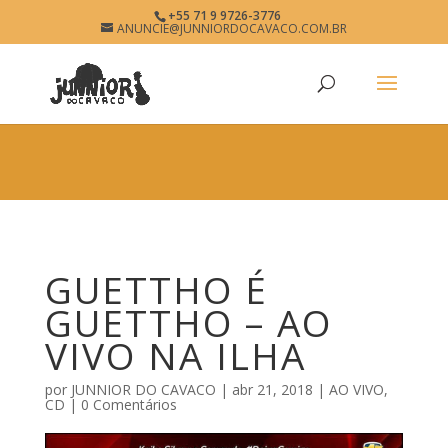
×
+55 71 9 9726-3776
GUETTHO É GUETTHO
ANUNCIE@JUNNIORDOCAVACO.COM.BR
View
×
www.junniordocavaco.com.br
Free - In Google Play
GUETTHO É
GUETTHO – AO
VIVO NA ILHA
por
JUNNIOR DO CAVACO
|
abr 21, 2018
|
AO VIVO
,
CD
|
0 Comentários