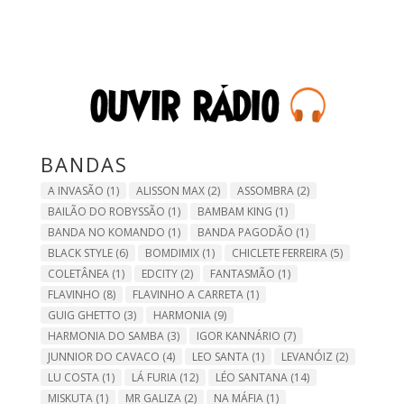
BANDAS
A INVASÃO
(1)
ALISSON MAX
(2)
ASSOMBRA
(2)
BAILÃO DO ROBYSSÃO
(1)
BAMBAM KING
(1)
BANDA NO KOMANDO
(1)
BANDA PAGODÃO
(1)
BLACK STYLE
(6)
BOMDIMIX
(1)
CHICLETE FERREIRA
(5)
COLETÂNEA
(1)
EDCITY
(2)
FANTASMÃO
(1)
FLAVINHO
(8)
FLAVINHO A CARRETA
(1)
GUIG GHETTO
(3)
HARMONIA
(9)
HARMONIA DO SAMBA
(3)
IGOR KANNÁRIO
(7)
JUNNIOR DO CAVACO
(4)
LEO SANTA
(1)
LEVANÓIZ
(2)
LU COSTA
(1)
LÁ FURIA
(12)
LÉO SANTANA
(14)
MISKUTA
(1)
MR GALIZA
(2)
NA MÁFIA
(1)