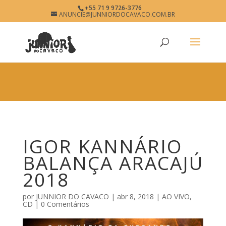
×
+55 71 9 9726-3776
IGOR KANNÁRIO BALANÇA
ANUNCIE@JUNNIORDOCAVACO.COM.BR
View
×
ARACAJÚ 2018 • JUNNIOR DO
Free - In Google Play
CAVACO • O SITE DO
PAGODÃO
www.junniordocavaco.com.br
IGOR KANNÁRIO
BALANÇA ARACAJÚ
2018
por
JUNNIOR DO CAVACO
|
abr 8, 2018
|
AO VIVO
,
CD
|
0 Comentários