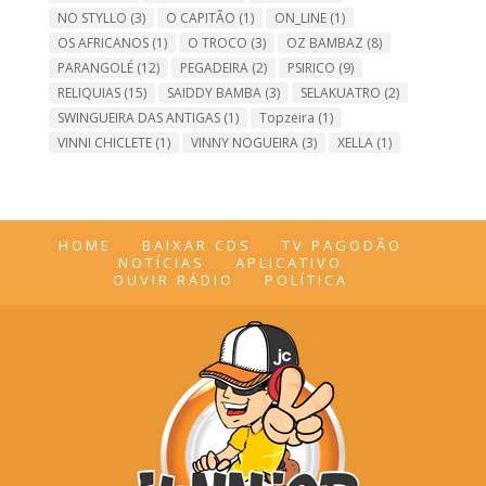
NO STYLLO
(3)
O CAPITÃO
(1)
ON_LINE
(1)
OS AFRICANOS
(1)
O TROCO
(3)
OZ BAMBAZ
(8)
PARANGOLÉ
(12)
PEGADEIRA
(2)
PSIRICO
(9)
RELIQUIAS
(15)
SAIDDY BAMBA
(3)
SELAKUATRO
(2)
SWINGUEIRA DAS ANTIGAS
(1)
Topzeira
(1)
VINNI CHICLETE
(1)
VINNY NOGUEIRA
(3)
XELLA
(1)
HOME
BAIXAR CDS
TV PAGODÃO
NOTÍCIAS
APLICATIVO
OUVIR RÁDIO
POLÍTICA