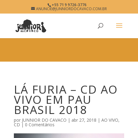
×
+55 71 9 9726-3776
LÁ FURIA
ANUNCIE@JUNNIORDOCAVACO.COM.BR
View
×
www.junniordocavaco.com.br
Free - In Google Play
LÁ FURIA – CD AO
VIVO EM PAU
BRASIL 2018
por
JUNNIOR DO CAVACO
|
abr 27, 2018
|
AO VIVO
,
CD
|
0 Comentários