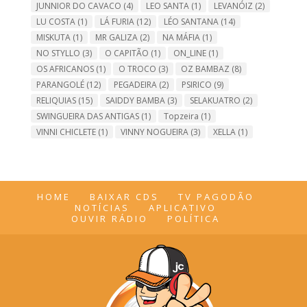
JUNNIOR DO CAVACO
(4)
LEO SANTA
(1)
LEVANÓIZ
(2)
LU COSTA
(1)
LÁ FURIA
(12)
LÉO SANTANA
(14)
MISKUTA
(1)
MR GALIZA
(2)
NA MÁFIA
(1)
NO STYLLO
(3)
O CAPITÃO
(1)
ON_LINE
(1)
OS AFRICANOS
(1)
O TROCO
(3)
OZ BAMBAZ
(8)
PARANGOLÉ
(12)
PEGADEIRA
(2)
PSIRICO
(9)
RELIQUIAS
(15)
SAIDDY BAMBA
(3)
SELAKUATRO
(2)
SWINGUEIRA DAS ANTIGAS
(1)
Topzeira
(1)
VINNI CHICLETE
(1)
VINNY NOGUEIRA
(3)
XELLA
(1)
HOME
BAIXAR CDS
TV PAGODÃO
NOTÍCIAS
APLICATIVO
OUVIR RÁDIO
POLÍTICA