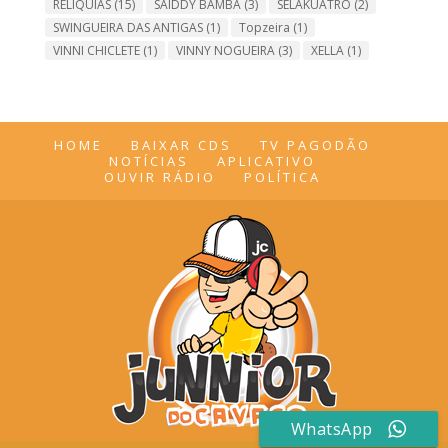
RELIQUIAS
(15)
SAIDDY BAMBA
(3)
SELAKUATRO
(2)
SWINGUEIRA DAS ANTIGAS
(1)
Topzeira
(1)
VINNI CHICLETE
(1)
VINNY NOGUEIRA
(3)
XELLA
(1)
HOME
BAIXAR CDS
TV PAGODÃO
NOTÍCIAS
APLICATIVO
OUVIR RÁDIO
POLÍTICA
WhatsApp