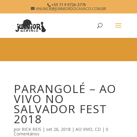
×
+55 71 9 9726-3776
PARANGOLÉ
ANUNCIE@JUNNIORDOCAVACO.COM.BR
View
×
www.junniordocavaco.com.br
Free - In Google Play
PARANGOLÉ – AO
VIVO NO
SALVADOR FEST
2018
por
RICK REIS
|
set 26, 2018
|
AO VIVO
,
CD
|
0
Comentários