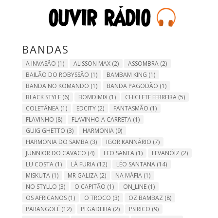
BANDAS
A INVASÃO
(1)
ALISSON MAX
(2)
ASSOMBRA
(2)
BAILÃO DO ROBYSSÃO
(1)
BAMBAM KING
(1)
BANDA NO KOMANDO
(1)
BANDA PAGODÃO
(1)
BLACK STYLE
(6)
BOMDIMIX
(1)
CHICLETE FERREIRA
(5)
COLETÂNEA
(1)
EDCITY
(2)
FANTASMÃO
(1)
FLAVINHO
(8)
FLAVINHO A CARRETA
(1)
GUIG GHETTO
(3)
HARMONIA
(9)
HARMONIA DO SAMBA
(3)
IGOR KANNÁRIO
(7)
JUNNIOR DO CAVACO
(4)
LEO SANTA
(1)
LEVANÓIZ
(2)
LU COSTA
(1)
LÁ FURIA
(12)
LÉO SANTANA
(14)
MISKUTA
(1)
MR GALIZA
(2)
NA MÁFIA
(1)
NO STYLLO
(3)
O CAPITÃO
(1)
ON_LINE
(1)
OS AFRICANOS
(1)
O TROCO
(3)
OZ BAMBAZ
(8)
PARANGOLÉ
(12)
PEGADEIRA
(2)
PSIRICO
(9)