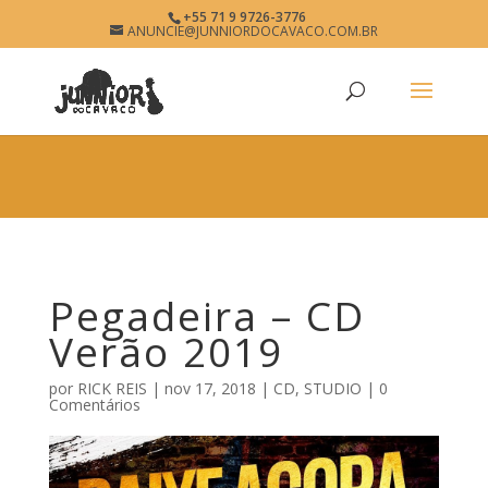
×
+55 71 9 9726-3776
Pegadeira
ANUNCIE@JUNNIORDOCAVACO.COM.BR
View
×
www.junniordocavaco.com.br
Free - In Google Play
Pegadeira – CD
Verão 2019
por
RICK REIS
|
nov 17, 2018
|
CD
,
STUDIO
|
0
Comentários