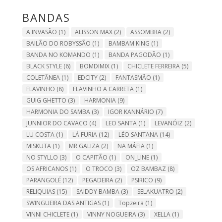
BANDAS
A INVASÃO
(1)
ALISSON MAX
(2)
ASSOMBRA
(2)
BAILÃO DO ROBYSSÃO
(1)
BAMBAM KING
(1)
BANDA NO KOMANDO
(1)
BANDA PAGODÃO
(1)
BLACK STYLE
(6)
BOMDIMIX
(1)
CHICLETE FERREIRA
(5)
COLETÂNEA
(1)
EDCITY
(2)
FANTASMÃO
(1)
FLAVINHO
(8)
FLAVINHO A CARRETA
(1)
GUIG GHETTO
(3)
HARMONIA
(9)
HARMONIA DO SAMBA
(3)
IGOR KANNÁRIO
(7)
JUNNIOR DO CAVACO
(4)
LEO SANTA
(1)
LEVANÓIZ
(2)
LU COSTA
(1)
LÁ FURIA
(12)
LÉO SANTANA
(14)
MISKUTA
(1)
MR GALIZA
(2)
NA MÁFIA
(1)
NO STYLLO
(3)
O CAPITÃO
(1)
ON_LINE
(1)
OS AFRICANOS
(1)
O TROCO
(3)
OZ BAMBAZ
(8)
PARANGOLÉ
(12)
PEGADEIRA
(2)
PSIRICO
(9)
RELIQUIAS
(15)
SAIDDY BAMBA
(3)
SELAKUATRO
(2)
SWINGUEIRA DAS ANTIGAS
(1)
Topzeira
(1)
VINNI CHICLETE
(1)
VINNY NOGUEIRA
(3)
XELLA
(1)