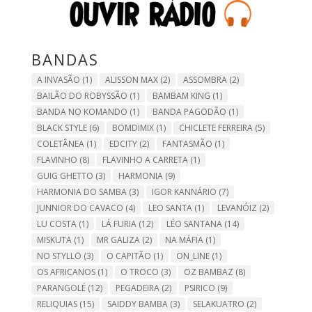
BANDAS
A INVASÃO
(1)
ALISSON MAX
(2)
ASSOMBRA
(2)
BAILÃO DO ROBYSSÃO
(1)
BAMBAM KING
(1)
BANDA NO KOMANDO
(1)
BANDA PAGODÃO
(1)
BLACK STYLE
(6)
BOMDIMIX
(1)
CHICLETE FERREIRA
(5)
COLETÂNEA
(1)
EDCITY
(2)
FANTASMÃO
(1)
FLAVINHO
(8)
FLAVINHO A CARRETA
(1)
GUIG GHETTO
(3)
HARMONIA
(9)
HARMONIA DO SAMBA
(3)
IGOR KANNÁRIO
(7)
JUNNIOR DO CAVACO
(4)
LEO SANTA
(1)
LEVANÓIZ
(2)
LU COSTA
(1)
LÁ FURIA
(12)
LÉO SANTANA
(14)
MISKUTA
(1)
MR GALIZA
(2)
NA MÁFIA
(1)
NO STYLLO
(3)
O CAPITÃO
(1)
ON_LINE
(1)
OS AFRICANOS
(1)
O TROCO
(3)
OZ BAMBAZ
(8)
PARANGOLÉ
(12)
PEGADEIRA
(2)
PSIRICO
(9)
RELIQUIAS
(15)
SAIDDY BAMBA
(3)
SELAKUATRO
(2)