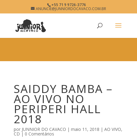
×
+55 71 9 9726-3776
SAIDDY BAMBA
ANUNCIE@JUNNIORDOCAVACO.COM.BR
View
×
www.junniordocavaco.com.br
Free - In Google Play
SAIDDY BAMBA –
AO VIVO NO
PERIPERI HALL
2018
por
JUNNIOR DO CAVACO
|
maio 11, 2018
|
AO VIVO
,
CD
|
0 Comentários