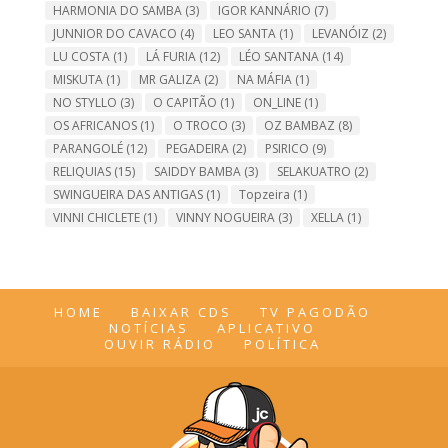
HARMONIA DO SAMBA
(3)
IGOR KANNÁRIO
(7)
JUNNIOR DO CAVACO
(4)
LEO SANTA
(1)
LEVANÓIZ
(2)
LU COSTA
(1)
LÁ FURIA
(12)
LÉO SANTANA
(14)
MISKUTA
(1)
MR GALIZA
(2)
NA MÁFIA
(1)
NO STYLLO
(3)
O CAPITÃO
(1)
ON_LINE
(1)
OS AFRICANOS
(1)
O TROCO
(3)
OZ BAMBAZ
(8)
PARANGOLÉ
(12)
PEGADEIRA
(2)
PSIRICO
(9)
RELIQUIAS
(15)
SAIDDY BAMBA
(3)
SELAKUATRO
(2)
SWINGUEIRA DAS ANTIGAS
(1)
Topzeira
(1)
VINNI CHICLETE
(1)
VINNY NOGUEIRA
(3)
XELLA
(1)
HOME
BAIXAR CDS
TV PAGODÃO
NOTÍCIAS
APLICATIVO
OUVIR RÁDIO
POLÍTICA