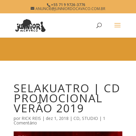
×
+55 71 9 9726-3776
SELAKUATRO
ANUNCIE@JUNNIORDOCAVACO.COM.BR
View
×
www.junniordocavaco.com.br
Free - In Google Play
SELAKUATRO | CD
PROMOCIONAL
VERÃO 2019
por
RICK REIS
|
dez 1, 2018
|
CD
,
STUDIO
|
1
Comentário