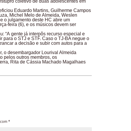
 estupro coletivo de duas adolescentes em
eficiou Eduardo Martins, Guilherme Campos
uza, Michel Melo de Almeida, Weslen
ue o julgamento deste HC abre um
rça-feira (6), e os músicos devem ser
: “A gente já interpôs recurso especial e
bir para o STJ e STF. Caso o TJ-BA negue o
trancar a decisão e subir com autos para a
r, o desembargador Lourival Almeida
do pelos outros membros, os
erra, Rita de Cássia Machado Magalhaes
s com
*