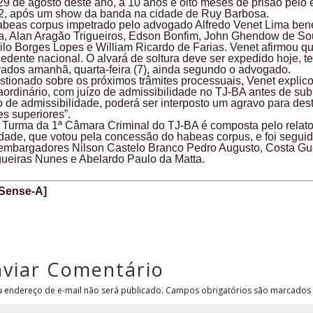
29 de agosto deste ano, a 10 anos e oito meses de prisão pelo
2, após um show da banda na cidade de Ruy Barbosa.
abeas corpus impetrado pelo advogado Alfredo Venet Lima ben
va, Alan Aragão Trigueiros, Edson Bonfim, John Ghendow de So
lo Borges Lopes e William Ricardo de Farias. Venet afirmou q
edente nacional. O alvará de soltura deve ser expedido hoje, te
rados amanhã, quarta-feira (7), ainda segundo o advogado.
tionado sobre os próximos trâmites processuais, Venet explicou
aordinário, com juízo de admissibilidade no TJ-BA antes de su
o de admissibilidade, poderá ser interposto um agravo para des
es superiores”.
 Turma da 1ª Câmara Criminal do TJ-BA é composta pelo relato
dade, que votou pela concessão do habeas corpus, e foi segui
embargadores Nilson Castelo Branco Pedro Augusto, Costa Gu
gueiras Nunes e Abelardo Paulo da Matta.
Sense-A]
nviar Comentário
 endereço de e-mail não será publicado.
Campos obrigatórios são marcado