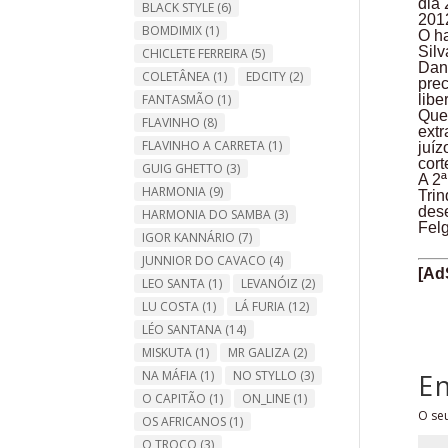
dia 
BLACK STYLE
(6)
201
BOMDIMIX
(1)
O h
Sil
CHICLETE FERREIRA
(5)
Dani
COLETÂNEA
(1)
EDCITY
(2)
prec
FANTASMÃO
(1)
libe
Ques
FLAVINHO
(8)
extr
FLAVINHO A CARRETA
(1)
juíz
cort
GUIG GHETTO
(3)
A 2ª
HARMONIA
(9)
Trin
des
HARMONIA DO SAMBA
(3)
Fel
IGOR KANNÁRIO
(7)
JUNNIOR DO CAVACO
(4)
[Ad
LEO SANTA
(1)
LEVANÓIZ
(2)
LU COSTA
(1)
LÁ FURIA
(12)
LÉO SANTANA
(14)
MISKUTA
(1)
MR GALIZA
(2)
NA MÁFIA
(1)
NO STYLLO
(3)
E
O CAPITÃO
(1)
ON_LINE
(1)
O seu
OS AFRICANOS
(1)
O TROCO
(3)