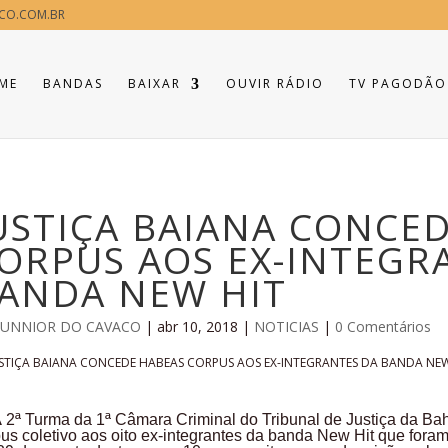
CO.COM.BR
ME
BANDAS
BAIXAR
OUVIR RÁDIO
TV PAGODÃO
USTIÇA BAIANA CONCE
ORPUS AOS EX-INTEGR
ANDA NEW HIT
JUNNIOR DO CAVACO
|
abr 10, 2018
|
NOTICIAS
|
0 Comentários
A
2ª Turma da 1ª Câmara Criminal do Tribunal de Justiça da B
us coletivo aos oito ex-integrantes da banda New Hit que for