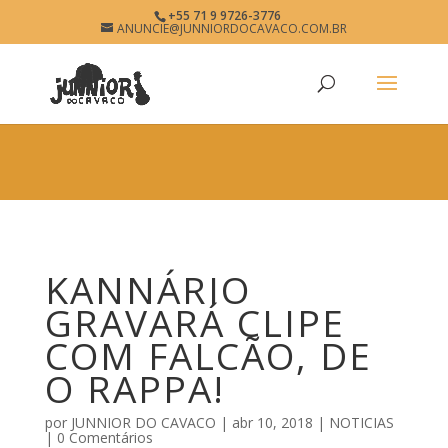
×
+55 71 9 9726-3776
KANNÁRIO GRAVARÁ CLIPE
ANUNCIE@JUNNIORDOCAVACO.COM.BR
View
×
COM FALCÃO, DE O RAPPA! •
Free - In Google Play
JUNNIOR DO CAVACO • O SITE
DO PAGODÃO
www.junniordocavaco.com.br
KANNÁRIO
GRAVARÁ CLIPE
COM FALCÃO, DE
O RAPPA!
por
JUNNIOR DO CAVACO
|
abr 10, 2018
|
NOTICIAS
|
0 Comentários