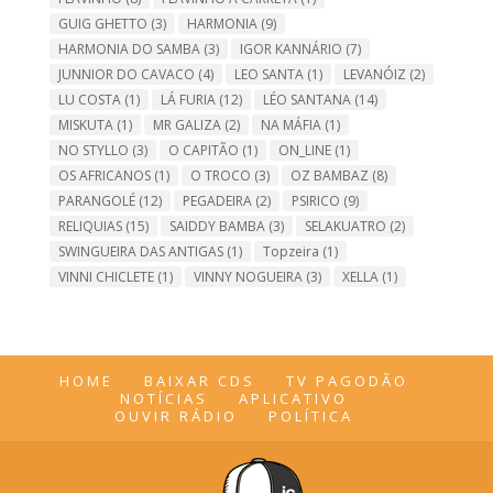
GUIG GHETTO
(3)
HARMONIA
(9)
HARMONIA DO SAMBA
(3)
IGOR KANNÁRIO
(7)
JUNNIOR DO CAVACO
(4)
LEO SANTA
(1)
LEVANÓIZ
(2)
LU COSTA
(1)
LÁ FURIA
(12)
LÉO SANTANA
(14)
MISKUTA
(1)
MR GALIZA
(2)
NA MÁFIA
(1)
NO STYLLO
(3)
O CAPITÃO
(1)
ON_LINE
(1)
OS AFRICANOS
(1)
O TROCO
(3)
OZ BAMBAZ
(8)
PARANGOLÉ
(12)
PEGADEIRA
(2)
PSIRICO
(9)
RELIQUIAS
(15)
SAIDDY BAMBA
(3)
SELAKUATRO
(2)
SWINGUEIRA DAS ANTIGAS
(1)
Topzeira
(1)
VINNI CHICLETE
(1)
VINNY NOGUEIRA
(3)
XELLA
(1)
HOME
BAIXAR CDS
TV PAGODÃO
NOTÍCIAS
APLICATIVO
OUVIR RÁDIO
POLÍTICA