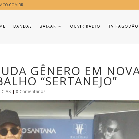
ACO.COM.BR
ME
BANDAS
BAIXAR
OUVIR RÁDIO
TV PAGODÃO
MUDA GÊNERO EM NOV
BALHO “SERTANEJO”
ICIAS
|
0 Comentários