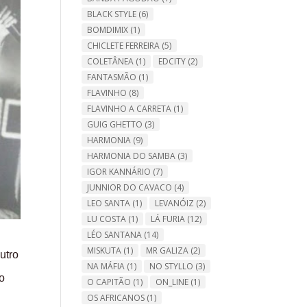
BLACK STYLE
(6)
BOMDIMIX
(1)
CHICLETE FERREIRA
(5)
COLETÂNEA
(1)
EDCITY
(2)
FANTASMÃO
(1)
FLAVINHO
(8)
FLAVINHO A CARRETA
(1)
GUIG GHETTO
(3)
HARMONIA
(9)
HARMONIA DO SAMBA
(3)
IGOR KANNÁRIO
(7)
JUNNIOR DO CAVACO
(4)
LEO SANTA
(1)
LEVANÓIZ
(2)
LU COSTA
(1)
LÁ FURIA
(12)
LÉO SANTANA
(14)
MISKUTA
(1)
MR GALIZA
(2)
utro
NA MÁFIA
(1)
NO STYLLO
(3)
do
O CAPITÃO
(1)
ON_LINE
(1)
OS AFRICANOS
(1)