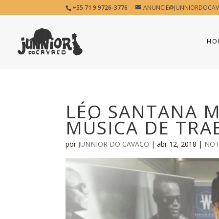
+55 71 9 9726-3776
ANUNCIE@JUNNIORDOCAV
HO
LÉO SANTANA 
MÚSICA DE TRA
por
JUNNIOR DO CAVACO
|
abr 12, 2018
|
NOT